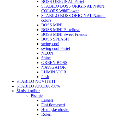
BOSS ORIGINAL Pastel
STABILO BOSS ORIGINAL Nature
COLORS WildFlower
STABILO BOSS ORIGINAL Natural
colors
BOSS MINI
BOSS MINI Pastellove
BOSS MINI Sweet Friends
BOSS SPLASH
swing cool
swing cool Pastel
NEON
Shine
GREEN BOSS
NAVIGATOR
LUMINATOR
flash
STABILO NOVITETI
STABILO AKCIJA -50%
Školski pribor
Pisanje
Lajneri
Fini flomasteri
Hemijske olovke
Roleri