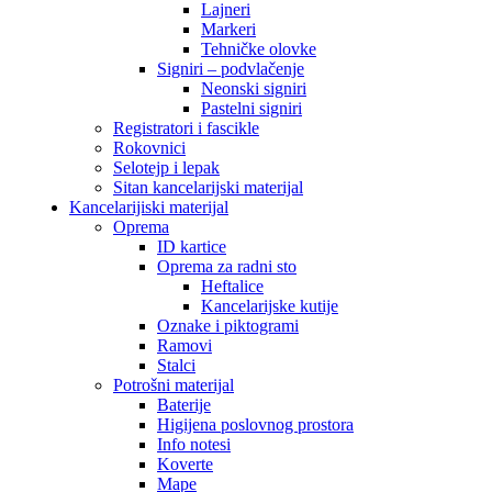
Lajneri
Markeri
Tehničke olovke
Signiri – podvlačenje
Neonski signiri
Pastelni signiri
Registratori i fascikle
Rokovnici
Selotejp i lepak
Sitan kancelarijski materijal
Kancelarijiski materijal
Oprema
ID kartice
Oprema za radni sto
Heftalice
Kancelarijske kutije
Oznake i piktogrami
Ramovi
Stalci
Potrošni materijal
Baterije
Higijena poslovnog prostora
Info notesi
Koverte
Mape