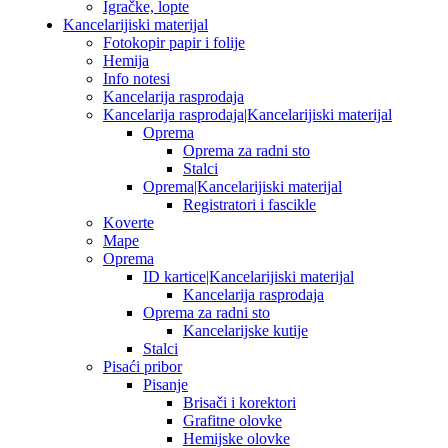
Igračke, lopte
Kancelarijiski materijal
Fotokopir papir i folije
Hemija
Info notesi
Kancelarija rasprodaja
Kancelarija rasprodaja|Kancelarijiski materijal
Oprema
Oprema za radni sto
Stalci
Oprema|Kancelarijiski materijal
Registratori i fascikle
Koverte
Mape
Oprema
ID kartice|Kancelarijiski materijal
Kancelarija rasprodaja
Oprema za radni sto
Kancelarijske kutije
Stalci
Pisaći pribor
Pisanje
Brisači i korektori
Grafitne olovke
Hemijske olovke