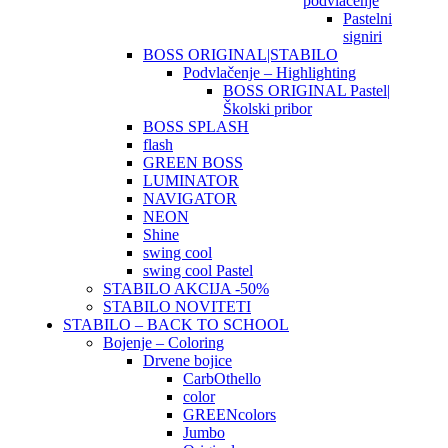
podvlačenje
Pastelni
signiri
BOSS ORIGINAL|STABILO
Podvlačenje – Highlighting
BOSS ORIGINAL Pastel|
Školski pribor
BOSS SPLASH
flash
GREEN BOSS
LUMINATOR
NAVIGATOR
NEON
Shine
swing cool
swing cool Pastel
STABILO AKCIJA -50%
STABILO NOVITETI
STABILO – BACK TO SCHOOL
Bojenje – Coloring
Drvene bojice
CarbOthello
color
GREENcolors
Jumbo