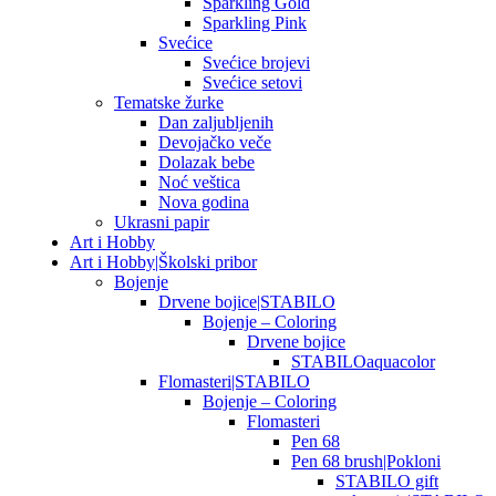
Sparkling Gold
Sparkling Pink
Svećice
Svećice brojevi
Svećice setovi
Tematske žurke
Dan zaljubljenih
Devojačko veče
Dolazak bebe
Noć veštica
Nova godina
Ukrasni papir
Art i Hobby
Art i Hobby|Školski pribor
Bojenje
Drvene bojice|STABILO
Bojenje – Coloring
Drvene bojice
STABILOaquacolor
Flomasteri|STABILO
Bojenje – Coloring
Flomasteri
Pen 68
Pen 68 brush|Pokloni
STABILO gift