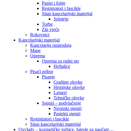
Papiri i folije
Registratori i fascikle
Sitan kancelarijski materijal
Selotejp
Torbe
Zip vreće
Rokovnici
Kancelarijski materijal
Kancelarija rasprodaja
Mape
Oprema
Oprema za radni sto
Heftalice
Pisaći pribor
Pisanje
Grafitne olovke
Hemijske olovke
Lajneri
Tehničke olovke
Signiri – podvlačenje
Neonski signiri
Pastelni signiri
Registratori i fascikle
Sitan kancelarijski materijal
Oxylady – kozmetičke torbice, futrole za naočare…