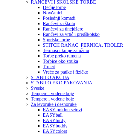
RANČEVI I ŠKOLSKE TORBE
Dečije torbe
Novčanici
Poslednji komadi
Rančevi za školu
Rančevi za tinejdžere
Rančevi za vrtić i predškolsko
Sportske torbe
STITCH RANAC, PERNICA, TROLER
Termosi i kutije za užinu
Torbe preko ramena
Torbice oko struka
Troleri
Vreće za patike i fizičko
STABILO AKCIJA
STABILO EKO PAKOVANJA
Sveske
Tempere i vodene boje
Tempere i vodene boje
Za levoruke i desnoruke
EASY poklon setovi
EASYball
EASYbirdy
EASYbuddy
EASYcolors