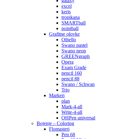
galaxy
excel
keris
tropikana
SMARTball
pointball
Grafitne olovke
Othello
Swano pastel
Swano neon
GREENgraph
Opera
Exam Grade
pencil 160
pencil 88
Swano / Schwan
Trio
Markeri
plan
Mark-4-all
Write-4-all
OHPen universal
Bojenje – Coloring
Flomasteri
Pen 68