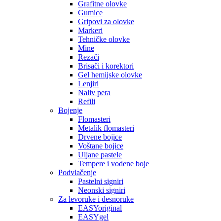
Grafitne olovke
Gumice
Gripovi za olovke
Markeri
Tehničke olovke
Mine
Rezači
Brisači i korektori
Gel hemijske olovke
Lenjiri
Naliv pera
Refili
Bojenje
Flomasteri
Metalik flomasteri
Drvene bojice
Voštane bojice
Uljane pastele
Tempere i vodene boje
Podvlačenje
Pastelni signiri
Neonski signiri
Za levoruke i desnoruke
EASYoriginal
EASYgel