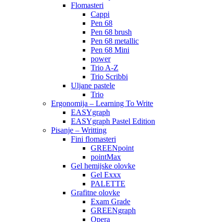
Flomasteri
Cappi
Pen 68
Pen 68 brush
Pen 68 metallic
Pen 68 Mini
power
Trio A-Z
Trio Scribbi
Uljane pastele
Trio
Ergonomija – Learning To Write
EASYgraph
EASYgraph Pastel Edition
Pisanje – Writting
Fini flomasteri
GREENpoint
pointMax
Gel hemijske olovke
Gel Exxx
PALETTE
Grafitne olovke
Exam Grade
GREENgraph
Opera