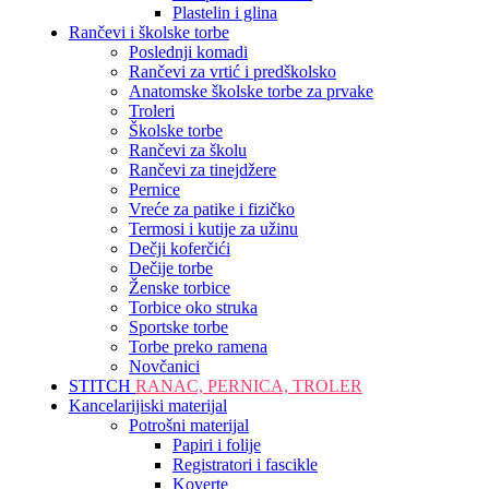
Plastelin i glina
Rančevi i školske torbe
Poslednji komadi
Rančevi za vrtić i predškolsko
Anatomske školske torbe za prvake
Troleri
Školske torbe
Rančevi za školu
Rančevi za tinejdžere
Pernice
Vreće za patike i fizičko
Termosi i kutije za užinu
Dečji koferčići
Dečije torbe
Ženske torbice
Torbice oko struka
Sportske torbe
Torbe preko ramena
Novčanici
STITCH
RANAC, PERNICA, TROLER
Kancelarijiski materijal
Potrošni materijal
Papiri i folije
Registratori i fascikle
Koverte