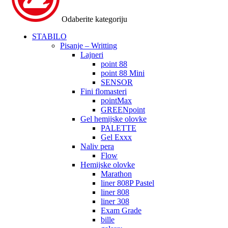
Odaberite kategoriju
STABILO
Pisanje – Writting
Lajneri
point 88
point 88 Mini
SENSOR
Fini flomasteri
pointMax
GREENpoint
Gel hemijske olovke
PALETTE
Gel Exxx
Naliv pera
Flow
Hemijske olovke
Marathon
liner 808P Pastel
liner 808
liner 308
Exam Grade
bille