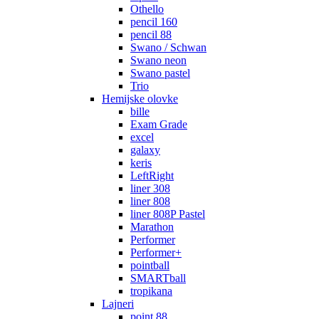
Othello
pencil 160
pencil 88
Swano / Schwan
Swano neon
Swano pastel
Trio
Hemijske olovke
bille
Exam Grade
excel
galaxy
keris
LeftRight
liner 308
liner 808
liner 808P Pastel
Marathon
Performer
Performer+
pointball
SMARTball
tropikana
Lajneri
point 88