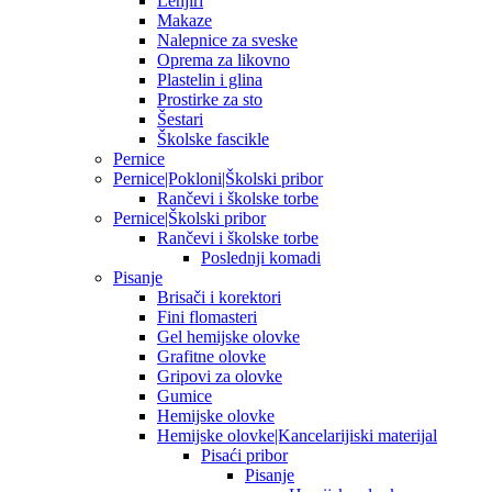
Lenjiri
Makaze
Nalepnice za sveske
Oprema za likovno
Plastelin i glina
Prostirke za sto
Šestari
Školske fascikle
Pernice
Pernice|Pokloni|Školski pribor
Rančevi i školske torbe
Pernice|Školski pribor
Rančevi i školske torbe
Poslednji komadi
Pisanje
Brisači i korektori
Fini flomasteri
Gel hemijske olovke
Grafitne olovke
Gripovi za olovke
Gumice
Hemijske olovke
Hemijske olovke|Kancelarijiski materijal
Pisaći pribor
Pisanje