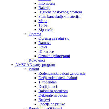
Info notesi
Baterije
Higijena poslovnog prostora
Sitan kancelarijski materijal
Mape
Torbe
Zip vreće
Oprema
Oprema za radni sto
Ramovi
Stalci
ID kartice
Oznake i piktogrami
Rokovnici
AMSCAN party program
Baloni
Rođendanski baloni za odrasle
Dečji rođendanski baloni
1. rođendan
Dečji junaci
Baloni sa porukom
Dekorativni baloni
Brojevi
Specijalne prilike
Popularni dečji junaci