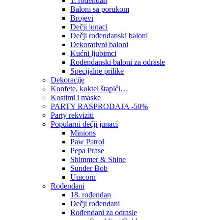
1. rođendan
Baloni sa porukom
Brojevi
Dečji junaci
Dečji rođendanski baloni
Dekorativni baloni
Kućni ljubimci
Rođendanski baloni za odrasle
Specijalne prilike
Dekoracije
Konfete, koktel štapići…
Kostimi i maske
PARTY RASPRODAJA -50%
Party rekviziti
Popularni dečji junaci
Minions
Paw Patrol
Pepa Prase
Shimmer & Shine
Sunđer Bob
Unicorn
Rođendani
18. rođendan
Dečji rođendani
Rođendani za odrasle