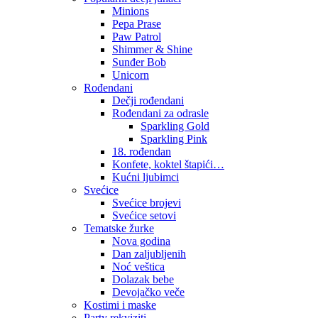
Minions
Pepa Prase
Paw Patrol
Shimmer & Shine
Sunđer Bob
Unicorn
Rođendani
Dečji rođendani
Rođendani za odrasle
Sparkling Gold
Sparkling Pink
18. rođendan
Konfete, koktel štapići…
Kućni ljubimci
Svećice
Svećice brojevi
Svećice setovi
Tematske žurke
Nova godina
Dan zaljubljenih
Noć veštica
Dolazak bebe
Devojačko veče
Kostimi i maske
Party rekviziti