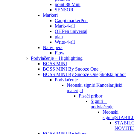
point 88 Mini
SENSOR
Markeri
Cappi markerPen
Mark-4-all
OHPen universal
plan
Write-4-all
Naliv pera
Flow
Podvlačenje – Highlighting
BOSS MINI
BOSS MINI By Snooze One
BOSS MINI By Snooze One|Školski pribor
Podvlačenje
Neonski signiri|Kancelarijiski
materijal
Pisaći pribor
Signiri –
podvlačenje
Neonski
signiri|STABIL
STABIL
NOVITE
BOSS MINI Pastellove