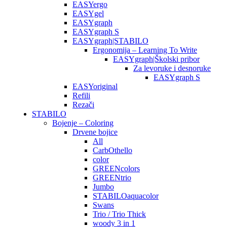
EASYergo
EASYgel
EASYgraph
EASYgraph S
EASYgraph|STABILO
Ergonomija – Learning To Write
EASYgraph|Školski pribor
Za levoruke i desnoruke
EASYgraph S
EASYoriginal
Refili
Rezači
STABILO
Bojenje – Coloring
Drvene bojice
All
CarbOthello
color
GREENcolors
GREENtrio
Jumbo
STABILOaquacolor
Swans
Trio / Trio Thick
woody 3 in 1