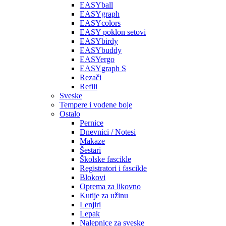
EASYball
EASYgraph
EASYcolors
EASY poklon setovi
EASYbirdy
EASYbuddy
EASYergo
EASYgraph S
Rezači
Refili
Sveske
Tempere i vodene boje
Ostalo
Pernice
Dnevnici / Notesi
Makaze
Šestari
Školske fascikle
Registratori i fascikle
Blokovi
Oprema za likovno
Kutije za užinu
Lenjiri
Lepak
Nalepnice za sveske