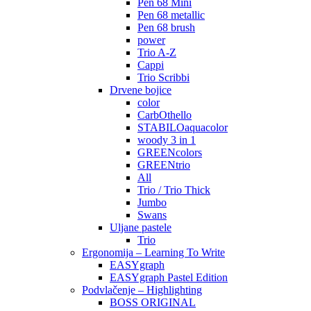
Pen 68 Mini
Pen 68 metallic
Pen 68 brush
power
Trio A-Z
Cappi
Trio Scribbi
Drvene bojice
color
CarbOthello
STABILOaquacolor
woody 3 in 1
GREENcolors
GREENtrio
All
Trio / Trio Thick
Jumbo
Swans
Uljane pastele
Trio
Ergonomija – Learning To Write
EASYgraph
EASYgraph Pastel Edition
Podvlačenje – Highlighting
BOSS ORIGINAL