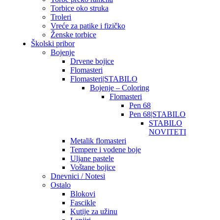
Torbice oko struka
Troleri
Vreće za patike i fizičko
Ženske torbice
Školski pribor
Bojenje
Drvene bojice
Flomasteri
Flomasteri|STABILO
Bojenje – Coloring
Flomasteri
Pen 68
Pen 68|STABILO
STABILO
NOVITETI
Metalik flomasteri
Tempere i vodene boje
Uljane pastele
Voštane bojice
Dnevnici / Notesi
Ostalo
Blokovi
Fascikle
Kutije za užinu