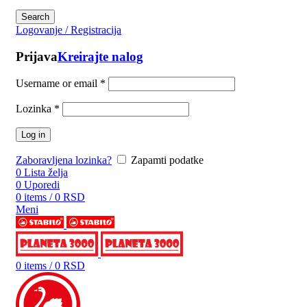
Search
Logovanje / Registracija
Prijava
Kreirajte nalog
Username or email
*
Lozinka
*
Log in
Zaboravljena lozinka?
Zapamti podatke
0
Lista želja
0
Uporedi
0
items
/
0
RSD
Meni
0
items
/
0
RSD