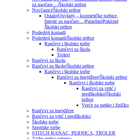
za naočare…|Školski pribor
Novčanici|Školski pribor
Ostalo|Oxylady – kozmetičke torbice,
futrole za naočare…|Pastelini|Pokloni|
Školski pribor
Poslednji komadi
Poslednji komadi|Školski pribor
Rančevi i školske torbe
Rančevi za školu
Troleri
Rančevi za školu
Rančevi za školu|Školski pribor
Rančevi i školske torbe
Rančevi za tinejdžere|Školski pribor
Rančevi i školske torbe
Rančevi za vrtić i
predškolsko|Školski
pribor
Vreće za patike i fizičko
Rančevi za tinejdžere
Rančevi za vrtić i predškolsko
Školske torbe
Sportske torbe
STITCH RANAC, PERNICA, TROLER
Torbe preko ramena