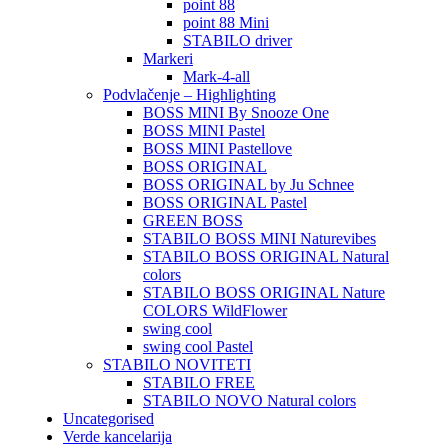
point 88
point 88 Mini
STABILO driver
Markeri
Mark-4-all
Podvlačenje – Highlighting
BOSS MINI By Snooze One
BOSS MINI Pastel
BOSS MINI Pastellove
BOSS ORIGINAL
BOSS ORIGINAL by Ju Schnee
BOSS ORIGINAL Pastel
GREEN BOSS
STABILO BOSS MINI Naturevibes
STABILO BOSS ORIGINAL Natural
colors
STABILO BOSS ORIGINAL Nature
COLORS WildFlower
swing cool
swing cool Pastel
STABILO NOVITETI
STABILO FREE
STABILO NOVO Natural colors
Uncategorised
Verde kancelarija