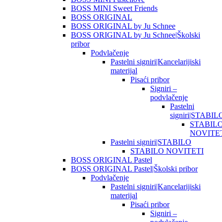
BOSS MINI Sweet Friends
BOSS ORIGINAL
BOSS ORIGINAL by Ju Schnee
BOSS ORIGINAL by Ju Schnee|Školski
pribor
Podvlačenje
Pastelni signiri|Kancelarijiski
materijal
Pisaći pribor
Signiri –
podvlačenje
Pastelni
signiri|STABIL
STABIL
NOVITE
Pastelni signiri|STABILO
STABILO NOVITETI
BOSS ORIGINAL Pastel
BOSS ORIGINAL Pastel|Školski pribor
Podvlačenje
Pastelni signiri|Kancelarijiski
materijal
Pisaći pribor
Signiri –