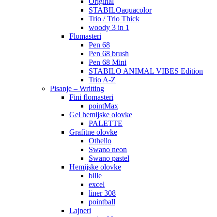
Original
STABILOaquacolor
Trio / Trio Thick
woody 3 in 1
Flomasteri
Pen 68
Pen 68 brush
Pen 68 Mini
STABILO ANIMAL VIBES Edition
Trio A-Z
Pisanje – Writting
Fini flomasteri
pointMax
Gel hemijske olovke
PALETTE
Grafitne olovke
Othello
Swano neon
Swano pastel
Hemijske olovke
bille
excel
liner 308
pointball
Lajneri