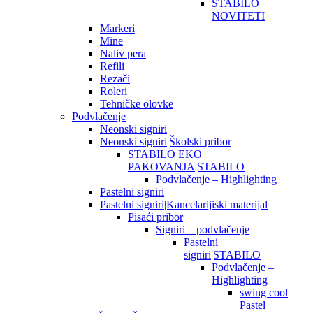
STABILO
NOVITETI
Markeri
Mine
Naliv pera
Refili
Rezači
Roleri
Tehničke olovke
Podvlačenje
Neonski signiri
Neonski signiri|Školski pribor
STABILO EKO
PAKOVANJA|STABILO
Podvlačenje – Highlighting
Pastelni signiri
Pastelni signiri|Kancelarijiski materijal
Pisaći pribor
Signiri – podvlačenje
Pastelni
signiri|STABILO
Podvlačenje –
Highlighting
swing cool
Pastel