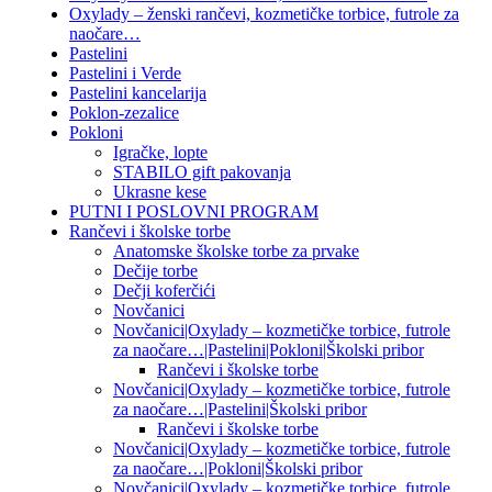
Oxylady – ženski rančevi, kozmetičke torbice, futrole za
naočare…
Pastelini
Pastelini i Verde
Pastelini kancelarija
Poklon-zezalice
Pokloni
Igračke, lopte
STABILO gift pakovanja
Ukrasne kese
PUTNI I POSLOVNI PROGRAM
Rančevi i školske torbe
Anatomske školske torbe za prvake
Dečije torbe
Dečji koferčići
Novčanici
Novčanici|Oxylady – kozmetičke torbice, futrole
za naočare…|Pastelini|Pokloni|Školski pribor
Rančevi i školske torbe
Novčanici|Oxylady – kozmetičke torbice, futrole
za naočare…|Pastelini|Školski pribor
Rančevi i školske torbe
Novčanici|Oxylady – kozmetičke torbice, futrole
za naočare…|Pokloni|Školski pribor
Novčanici|Oxylady – kozmetičke torbice, futrole