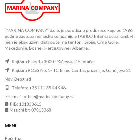
“MARINA COMPANY” d.o.o. je porodično preduzeće koje od 1996
godine zastupa nemačku kompaniju STABILO International GmbH i
njen je ekskluzivni distributer na teritoriji Srbije, Crne Gore,
Makedonije, Bosne i Hercegovine i Albanije..
Knjižara Planeta 3000 - Kičevska 15, Vračar
Knjižara BOSS No. 1- TC Immo Centar, prizemlje, Gandijeva 21
Novi Beograd
Telefon: +381 11 35 44 946
Email: office@marinacompany.rs
PIB: 101833615
Matični br: 07813368
MENI
Početna