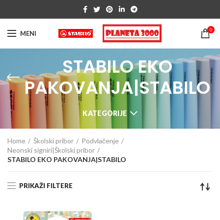
0
MENI
STABILO EKO
PAKOVANJA|STABILO
KATEGORIJE
Home
Školski pribor
Podvlačenje
Neonski signiri|Školski pribor
STABILO EKO PAKOVANJA|STABILO
PRIKAŽI FILTERE