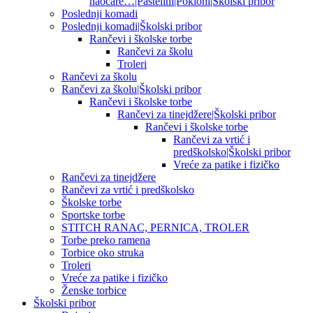
naočare…|Pastelini|Pokloni|Školski pribor
Poslednji komadi
Poslednji komadi|Školski pribor
Rančevi i školske torbe
Rančevi za školu
Troleri
Rančevi za školu
Rančevi za školu|Školski pribor
Rančevi i školske torbe
Rančevi za tinejdžere|Školski pribor
Rančevi i školske torbe
Rančevi za vrtić i
predškolsko|Školski pribor
Vreće za patike i fizičko
Rančevi za tinejdžere
Rančevi za vrtić i predškolsko
Školske torbe
Sportske torbe
STITCH RANAC, PERNICA, TROLER
Torbe preko ramena
Torbice oko struka
Troleri
Vreće za patike i fizičko
Ženske torbice
Školski pribor