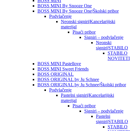
BOSS MINI
BOSS MINI By Snooze One
BOSS MINI By Snooze One|Školski pribor
Podvlačenje
Neonski signiri|Kancelarijiski
materijal
Pisaći pribor
Signiri – podvlačenje
Neonski
signiri|STABILO
STABILO
NOVITETI
BOSS MINI Pastellove
BOSS MINI Sweet Friends
BOSS ORIGINAL
BOSS ORIGINAL by Ju Schnee
BOSS ORIGINAL by Ju Schnee|Školski pribor
Podvlačenje
Pastelni signiri|Kancelarijiski
materijal
Pisaći pribor
Signiri – podvlačenje
Pastelni
signiri|STABILO
STABILO