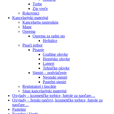
Torbe
Zip vreće
Rokovnici
Kancelarijski materijal
Kancelarija rasprodaja
Mape
Oprema
Oprema za radni sto
Heftalice
Pisaći pribor
Pisanje
Grafitne olovke
Hemijske olovke
Lajneri
Tehničke olovke
Signiri – podvlačenje
Neonski signiri
Pastelni signiri
Registratori i fascikle
Sitan kancelarijski materijal
Oxylady – kozmetičke torbice, futrole za naočare…
Oxylady – ženski rančevi, kozmetičke torbice, futrole za
naočare…
Pastelini
Pastelini i Verde