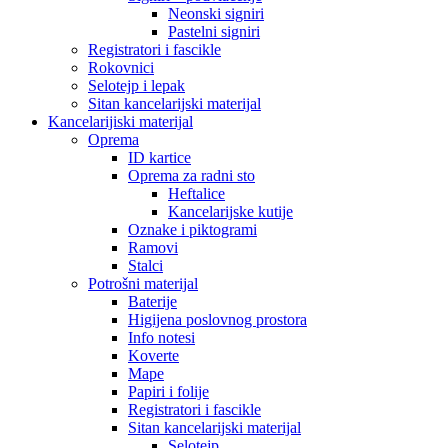
Neonski signiri
Pastelni signiri
Registratori i fascikle
Rokovnici
Selotejp i lepak
Sitan kancelarijski materijal
Kancelarijiski materijal
Oprema
ID kartice
Oprema za radni sto
Heftalice
Kancelarijske kutije
Oznake i piktogrami
Ramovi
Stalci
Potrošni materijal
Baterije
Higijena poslovnog prostora
Info notesi
Koverte
Mape
Papiri i folije
Registratori i fascikle
Sitan kancelarijski materijal
Selotejp