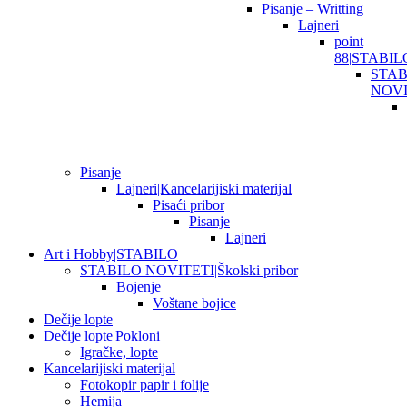
Pisanje – Writting
Lajneri
point
88|STABIL
STAB
NOVI
Pisanje
Lajneri|Kancelarijiski materijal
Pisaći pribor
Pisanje
Lajneri
Art i Hobby|STABILO
STABILO NOVITETI|Školski pribor
Bojenje
Voštane bojice
Dečije lopte
Dečije lopte|Pokloni
Igračke, lopte
Kancelarijiski materijal
Fotokopir papir i folije
Hemija