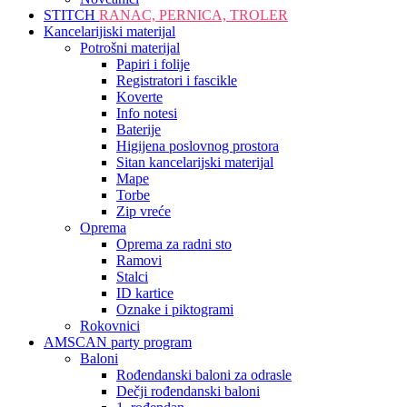
STITCH
RANAC, PERNICA, TROLER
Kancelarijiski materijal
Potrošni materijal
Papiri i folije
Registratori i fascikle
Koverte
Info notesi
Baterije
Higijena poslovnog prostora
Sitan kancelarijski materijal
Mape
Torbe
Zip vreće
Oprema
Oprema za radni sto
Ramovi
Stalci
ID kartice
Oznake i piktogrami
Rokovnici
AMSCAN party program
Baloni
Rođendanski baloni za odrasle
Dečji rođendanski baloni