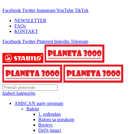
25 GODINA SA VAMA!
Facebook
Twitter
Instagram
YouTube
TikTok
NEWSLETTER
FAQs
KONTAKT
Facebook
Twitter
Pinterest
linkedin
Telegram
Izaberi kategoriju
AMSCAN party program
Baloni
1. rođendan
Baloni sa porukom
Brojevi
Dečji junaci