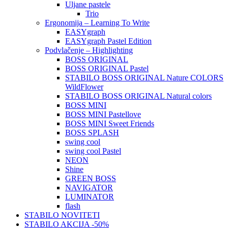
Uljane pastele
Trio
Ergonomija – Learning To Write
EASYgraph
EASYgraph Pastel Edition
Podvlačenje – Highlighting
BOSS ORIGINAL
BOSS ORIGINAL Pastel
STABILO BOSS ORIGINAL Nature COLORS
WildFlower
STABILO BOSS ORIGINAL Natural colors
BOSS MINI
BOSS MINI Pastellove
BOSS MINI Sweet Friends
BOSS SPLASH
swing cool
swing cool Pastel
NEON
Shine
GREEN BOSS
NAVIGATOR
LUMINATOR
flash
STABILO NOVITETI
STABILO AKCIJA -50%