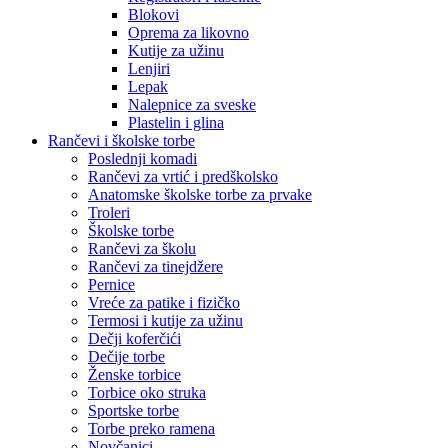
Blokovi
Oprema za likovno
Kutije za užinu
Lenjiri
Lepak
Nalepnice za sveske
Plastelin i glina
Rančevi i školske torbe
Poslednji komadi
Rančevi za vrtić i predškolsko
Anatomske školske torbe za prvake
Troleri
Školske torbe
Rančevi za školu
Rančevi za tinejdžere
Pernice
Vreće za patike i fizičko
Termosi i kutije za užinu
Dečji koferčići
Dečije torbe
Ženske torbice
Torbice oko struka
Sportske torbe
Torbe preko ramena
Novčanici