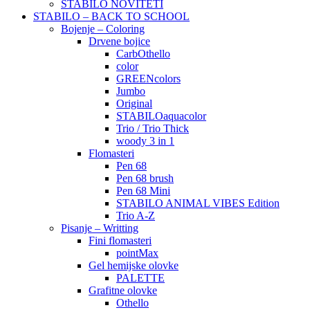
STABILO NOVITETI
STABILO – BACK TO SCHOOL
Bojenje – Coloring
Drvene bojice
CarbOthello
color
GREENcolors
Jumbo
Original
STABILOaquacolor
Trio / Trio Thick
woody 3 in 1
Flomasteri
Pen 68
Pen 68 brush
Pen 68 Mini
STABILO ANIMAL VIBES Edition
Trio A-Z
Pisanje – Writting
Fini flomasteri
pointMax
Gel hemijske olovke
PALETTE
Grafitne olovke
Othello