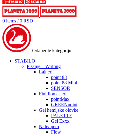
0
items
/
0
RSD
Odaberite kategoriju
STABILO
Pisanje – Writting
Lajneri
point 88
point 88 Mini
SENSOR
Fini flomasteri
pointMax
GREENpoint
Gel hemijske olovke
PALETTE
Gel Exxx
Naliv pera
Flow