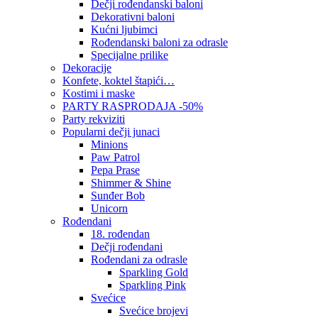
Dečji rođendanski baloni
Dekorativni baloni
Kućni ljubimci
Rođendanski baloni za odrasle
Specijalne prilike
Dekoracije
Konfete, koktel štapići…
Kostimi i maske
PARTY RASPRODAJA -50%
Party rekviziti
Popularni dečji junaci
Minions
Paw Patrol
Pepa Prase
Shimmer & Shine
Sunđer Bob
Unicorn
Rođendani
18. rođendan
Dečji rođendani
Rođendani za odrasle
Sparkling Gold
Sparkling Pink
Svećice
Svećice brojevi