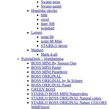
Swano neon
Swano pastel
Hemijske olovke
bille
excel
liner 308
pointball
Lajneri
point 88
point 88 Mini
STABILO driver
Markeri
Mark-4-all
Podvlačenje – Highlighting
BOSS MINI By Snooze One
BOSS MINI Pastel
BOSS MINI Pastellove
BOSS ORIGINAL
BOSS ORIGINAL by Ju Schnee
BOSS ORIGINAL Pastel
GREEN BOSS
STABILO BOSS MINI Naturevibes
STABILO BOSS ORIGINAL Natural colors
STABILO BOSS ORIGINAL Nature COLORS
WildFlower