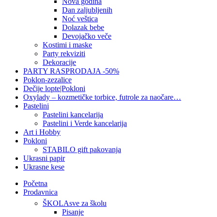
Nova godina
Dan zaljubljenih
Noć veštica
Dolazak bebe
Devojačko veče
Kostimi i maske
Party rekviziti
Dekoracije
PARTY RASPRODAJA -50%
Poklon-zezalice
Dečije lopte|Pokloni
Oxylady – kozmetičke torbice, futrole za naočare…
Pastelini
Pastelini kancelarija
Pastelini i Verde kancelarija
Art i Hobby
Pokloni
STABILO gift pakovanja
Ukrasni papir
Ukrasne kese
Početna
Prodavnica
ŠKOLA
sve za školu
Pisanje