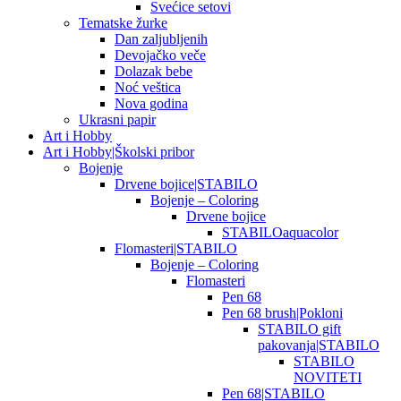
Svećice setovi
Tematske žurke
Dan zaljubljenih
Devojačko veče
Dolazak bebe
Noć veštica
Nova godina
Ukrasni papir
Art i Hobby
Art i Hobby|Školski pribor
Bojenje
Drvene bojice|STABILO
Bojenje – Coloring
Drvene bojice
STABILOaquacolor
Flomasteri|STABILO
Bojenje – Coloring
Flomasteri
Pen 68
Pen 68 brush|Pokloni
STABILO gift
pakovanja|STABILO
STABILO
NOVITETI
Pen 68|STABILO