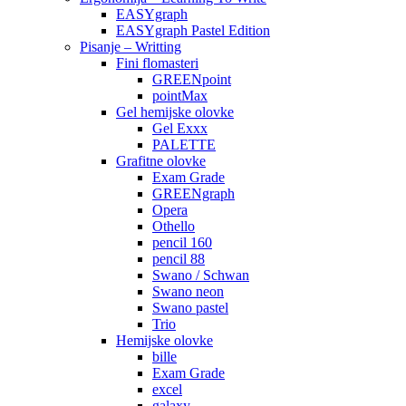
EASYgraph
EASYgraph Pastel Edition
Pisanje – Writting
Fini flomasteri
GREENpoint
pointMax
Gel hemijske olovke
Gel Exxx
PALETTE
Grafitne olovke
Exam Grade
GREENgraph
Opera
Othello
pencil 160
pencil 88
Swano / Schwan
Swano neon
Swano pastel
Trio
Hemijske olovke
bille
Exam Grade
excel
galaxy