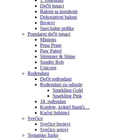
1. rođendan
Dečji junaci
Baloni sa porukom
Dekorativni baloni
Brojevi
Specijalne prilike
Popularni dečji junaci
Minions
Pepa Prase
Paw Patrol
Shimmer & Shine
Sunđer Bob
Unicorn
Rođendani
Dečji rođendani
Rođendani za odrasle
Sparkling Gold
Sparkling Pink
18. rođendan
Konfete, koktel štapići…
Kućni ljubimci
Svećice
Svećice brojevi
Svećice setovi
Tematske žurke