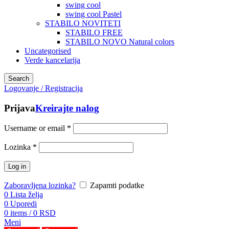
swing cool
swing cool Pastel
STABILO NOVITETI
STABILO FREE
STABILO NOVO Natural colors
Uncategorised
Verde kancelarija
Search
Logovanje / Registracija
Prijava
Kreirajte nalog
Username or email
*
Lozinka
*
Log in
Zaboravljena lozinka?
Zapamti podatke
0
Lista želja
0
Uporedi
0
items
/
0
RSD
Meni