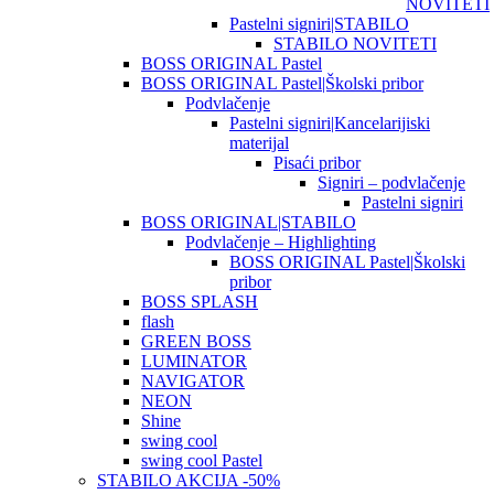
NOVITETI
Pastelni signiri|STABILO
STABILO NOVITETI
BOSS ORIGINAL Pastel
BOSS ORIGINAL Pastel|Školski pribor
Podvlačenje
Pastelni signiri|Kancelarijiski
materijal
Pisaći pribor
Signiri – podvlačenje
Pastelni signiri
BOSS ORIGINAL|STABILO
Podvlačenje – Highlighting
BOSS ORIGINAL Pastel|Školski
pribor
BOSS SPLASH
flash
GREEN BOSS
LUMINATOR
NAVIGATOR
NEON
Shine
swing cool
swing cool Pastel
STABILO AKCIJA -50%