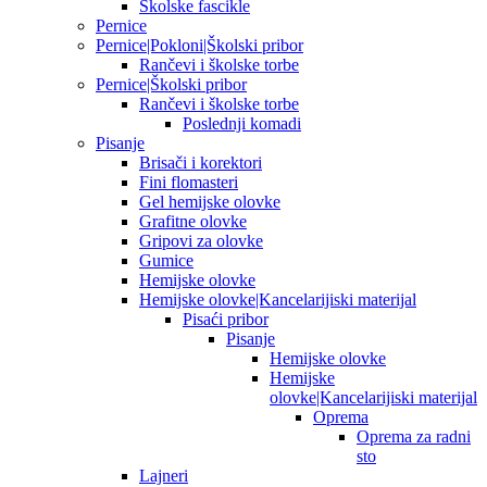
Školske fascikle
Pernice
Pernice|Pokloni|Školski pribor
Rančevi i školske torbe
Pernice|Školski pribor
Rančevi i školske torbe
Poslednji komadi
Pisanje
Brisači i korektori
Fini flomasteri
Gel hemijske olovke
Grafitne olovke
Gripovi za olovke
Gumice
Hemijske olovke
Hemijske olovke|Kancelarijiski materijal
Pisaći pribor
Pisanje
Hemijske olovke
Hemijske
olovke|Kancelarijiski materijal
Oprema
Oprema za radni
sto
Lajneri