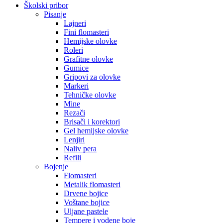
Školski pribor
Pisanje
Lajneri
Fini flomasteri
Hemijske olovke
Roleri
Grafitne olovke
Gumice
Gripovi za olovke
Markeri
Tehničke olovke
Mine
Rezači
Brisači i korektori
Gel hemijske olovke
Lenjiri
Naliv pera
Refili
Bojenje
Flomasteri
Metalik flomasteri
Drvene bojice
Voštane bojice
Uljane pastele
Tempere i vodene boje