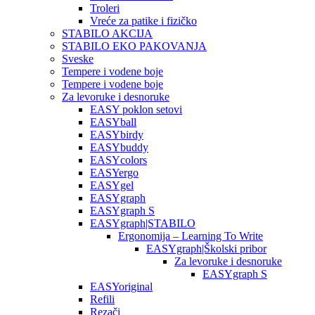
Troleri
Vreće za patike i fizičko
STABILO AKCIJA
STABILO EKO PAKOVANJA
Sveske
Tempere i vodene boje
Tempere i vodene boje
Za levoruke i desnoruke
EASY poklon setovi
EASYball
EASYbirdy
EASYbuddy
EASYcolors
EASYergo
EASYgel
EASYgraph
EASYgraph S
EASYgraph|STABILO
Ergonomija – Learning To Write
EASYgraph|Školski pribor
Za levoruke i desnoruke
EASYgraph S
EASYoriginal
Refili
Rezači