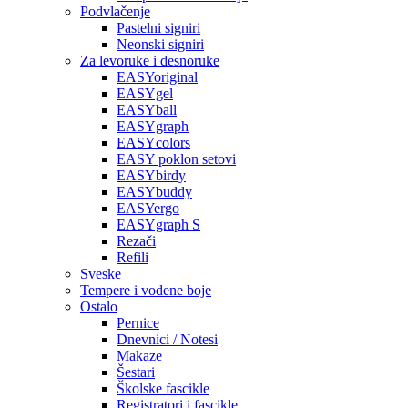
Podvlačenje
Pastelni signiri
Neonski signiri
Za levoruke i desnoruke
EASYoriginal
EASYgel
EASYball
EASYgraph
EASYcolors
EASY poklon setovi
EASYbirdy
EASYbuddy
EASYergo
EASYgraph S
Rezači
Refili
Sveske
Tempere i vodene boje
Ostalo
Pernice
Dnevnici / Notesi
Makaze
Šestari
Školske fascikle
Registratori i fascikle