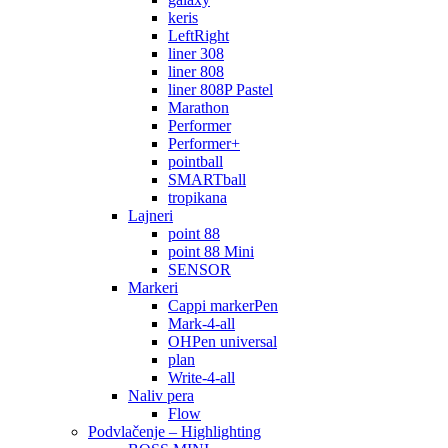
keris
LeftRight
liner 308
liner 808
liner 808P Pastel
Marathon
Performer
Performer+
pointball
SMARTball
tropikana
Lajneri
point 88
point 88 Mini
SENSOR
Markeri
Cappi markerPen
Mark-4-all
OHPen universal
plan
Write-4-all
Naliv pera
Flow
Podvlačenje – Highlighting