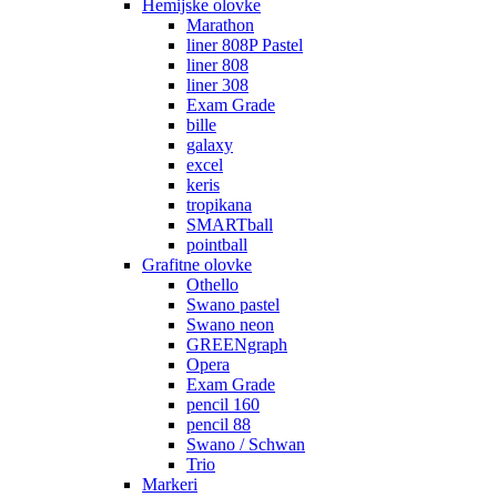
Hemijske olovke
Marathon
liner 808P Pastel
liner 808
liner 308
Exam Grade
bille
galaxy
excel
keris
tropikana
SMARTball
pointball
Grafitne olovke
Othello
Swano pastel
Swano neon
GREENgraph
Opera
Exam Grade
pencil 160
pencil 88
Swano / Schwan
Trio
Markeri