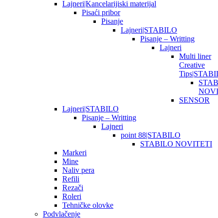
Lajneri|Kancelarijiski materijal
Pisaći pribor
Pisanje
Lajneri|STABILO
Pisanje – Writting
Lajneri
Multi liner
Creative
Tips|STAB
STAB
NOVI
SENSOR
Lajneri|STABILO
Pisanje – Writting
Lajneri
point 88|STABILO
STABILO NOVITETI
Markeri
Mine
Naliv pera
Refili
Rezači
Roleri
Tehničke olovke
Podvlačenje