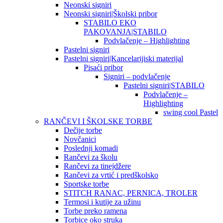
Neonski signiri
Neonski signiri|Školski pribor
STABILO EKO
PAKOVANJA|STABILO
Podvlačenje – Highlighting
Pastelni signiri
Pastelni signiri|Kancelarijiski materijal
Pisaći pribor
Signiri – podvlačenje
Pastelni signiri|STABILO
Podvlačenje –
Highlighting
swing cool Pastel
RANČEVI I ŠKOLSKE TORBE
Dečije torbe
Novčanici
Poslednji komadi
Rančevi za školu
Rančevi za tinejdžere
Rančevi za vrtić i predškolsko
Sportske torbe
STITCH RANAC, PERNICA, TROLER
Termosi i kutije za užinu
Torbe preko ramena
Torbice oko struka