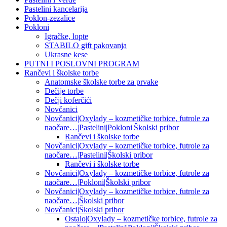
Pastelini kancelarija
Poklon-zezalice
Pokloni
Igračke, lopte
STABILO gift pakovanja
Ukrasne kese
PUTNI I POSLOVNI PROGRAM
Rančevi i školske torbe
Anatomske školske torbe za prvake
Dečije torbe
Dečji koferčići
Novčanici
Novčanici|Oxylady – kozmetičke torbice, futrole za
naočare…|Pastelini|Pokloni|Školski pribor
Rančevi i školske torbe
Novčanici|Oxylady – kozmetičke torbice, futrole za
naočare…|Pastelini|Školski pribor
Rančevi i školske torbe
Novčanici|Oxylady – kozmetičke torbice, futrole za
naočare…|Pokloni|Školski pribor
Novčanici|Oxylady – kozmetičke torbice, futrole za
naočare…|Školski pribor
Novčanici|Školski pribor
Ostalo|Oxylady – kozmetičke torbice, futrole za