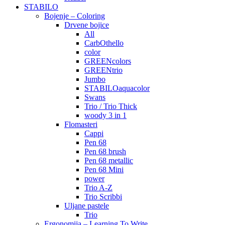
STABILO
Bojenje – Coloring
Drvene bojice
All
CarbOthello
color
GREENcolors
GREENtrio
Jumbo
STABILOaquacolor
Swans
Trio / Trio Thick
woody 3 in 1
Flomasteri
Cappi
Pen 68
Pen 68 brush
Pen 68 metallic
Pen 68 Mini
power
Trio A-Z
Trio Scribbi
Uljane pastele
Trio
Ergonomija – Learning To Write