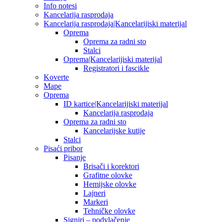
Info notesi
Kancelarija rasprodaja
Kancelarija rasprodaja|Kancelarijiski materijal
Oprema
Oprema za radni sto
Stalci
Oprema|Kancelarijiski materijal
Registratori i fascikle
Koverte
Mape
Oprema
ID kartice|Kancelarijiski materijal
Kancelarija rasprodaja
Oprema za radni sto
Kancelarijske kutije
Stalci
Pisaći pribor
Pisanje
Brisači i korektori
Grafitne olovke
Hemijske olovke
Lajneri
Markeri
Tehničke olovke
Signiri – podvlačenje