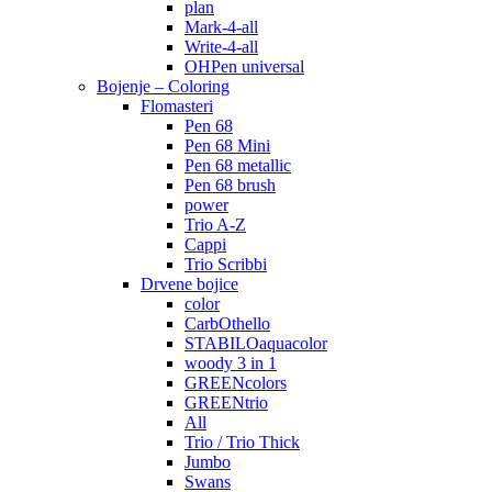
plan
Mark-4-all
Write-4-all
OHPen universal
Bojenje – Coloring
Flomasteri
Pen 68
Pen 68 Mini
Pen 68 metallic
Pen 68 brush
power
Trio A-Z
Cappi
Trio Scribbi
Drvene bojice
color
CarbOthello
STABILOaquacolor
woody 3 in 1
GREENcolors
GREENtrio
All
Trio / Trio Thick
Jumbo
Swans