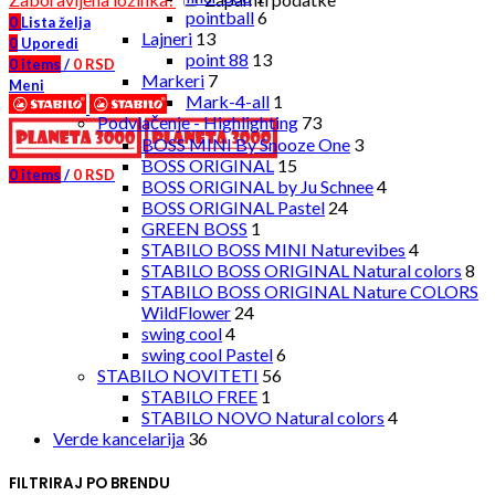
pointball
6
0
Lista želja
Lajneri
13
0
Uporedi
point 88
13
0
items
/
0
RSD
Markeri
7
Meni
Mark-4-all
1
Podvlačenje - Highlighting
73
BOSS MINI By Snooze One
3
BOSS ORIGINAL
15
0
items
/
0
RSD
BOSS ORIGINAL by Ju Schnee
4
BOSS ORIGINAL Pastel
24
GREEN BOSS
1
STABILO BOSS MINI Naturevibes
4
STABILO BOSS ORIGINAL Natural colors
8
STABILO BOSS ORIGINAL Nature COLORS
WildFlower
24
swing cool
4
swing cool Pastel
6
STABILO NOVITETI
56
STABILO FREE
1
STABILO NOVO Natural colors
4
Verde kancelarija
36
FILTRIRAJ PO BRENDU