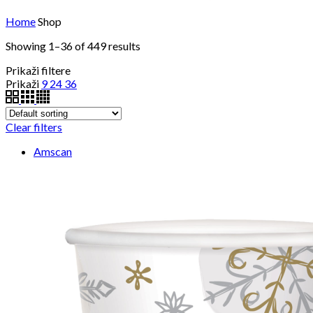
Home
Shop
Showing 1–36 of 449 results
Prikaži filtere
Prikaži
9
24
36
Clear filters
Amscan