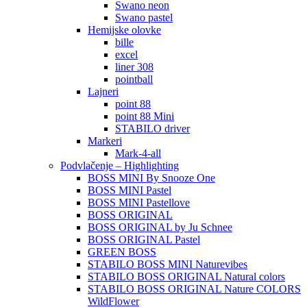
Swano neon
Swano pastel
Hemijske olovke
bille
excel
liner 308
pointball
Lajneri
point 88
point 88 Mini
STABILO driver
Markeri
Mark-4-all
Podvlačenje – Highlighting
BOSS MINI By Snooze One
BOSS MINI Pastel
BOSS MINI Pastellove
BOSS ORIGINAL
BOSS ORIGINAL by Ju Schnee
BOSS ORIGINAL Pastel
GREEN BOSS
STABILO BOSS MINI Naturevibes
STABILO BOSS ORIGINAL Natural colors
STABILO BOSS ORIGINAL Nature COLORS
WildFlower