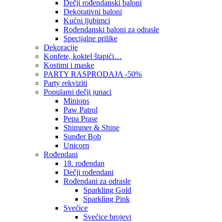
Dečji rođendanski baloni
Dekorativni baloni
Kućni ljubimci
Rođendanski baloni za odrasle
Specijalne prilike
Dekoracije
Konfete, koktel štapići…
Kostimi i maske
PARTY RASPRODAJA -50%
Party rekviziti
Popularni dečji junaci
Minions
Paw Patrol
Pepa Prase
Shimmer & Shine
Sunđer Bob
Unicorn
Rođendani
18. rođendan
Dečji rođendani
Rođendani za odrasle
Sparkling Gold
Sparkling Pink
Svećice
Svećice brojevi