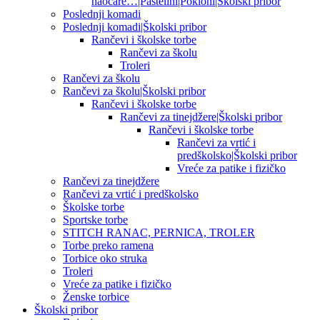
naočare…|Pastelini|Pokloni|Školski pribor
Poslednji komadi
Poslednji komadi|Školski pribor
Rančevi i školske torbe
Rančevi za školu
Troleri
Rančevi za školu
Rančevi za školu|Školski pribor
Rančevi i školske torbe
Rančevi za tinejdžere|Školski pribor
Rančevi i školske torbe
Rančevi za vrtić i
predškolsko|Školski pribor
Vreće za patike i fizičko
Rančevi za tinejdžere
Rančevi za vrtić i predškolsko
Školske torbe
Sportske torbe
STITCH RANAC, PERNICA, TROLER
Torbe preko ramena
Torbice oko struka
Troleri
Vreće za patike i fizičko
Ženske torbice
Školski pribor