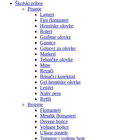
Školski pribor
Pisanje
Lajneri
Fini flomasteri
Hemijske olovke
Roleri
Grafitne olovke
Gumice
Gripovi za olovke
Markeri
Tehničke olovke
Mine
Rezači
Brisači i korektori
Gel hemijske olovke
Lenjiri
Naliv pera
Refili
Bojenje
Flomasteri
Metalik flomasteri
Drvene bojice
Voštane bojice
Uljane pastele
Tempere i vodene boje