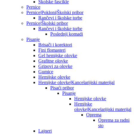
Školske fascikle
Pernice
Pernice|Pokloni|Školski pribor
Rančevi i školske torbe
Pernice|Školski pribor
Rančevi i školske torbe
Poslednji komadi
Pisanje
Brisači i korektori
Fini flomasteri
Gel hemijske olovke
Grafitne olovke
Gripovi za olovke
Gumice
Hemijske olovke
Hemijske olovke|Kancelarijiski materijal
Pisaći pribor
Pisanje
Hemijske olovke
Hemijske
olovke|Kancelarijiski materijal
Oprema
Oprema za radni
sto
Lajneri