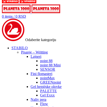
0
items
/
0
RSD
Odaberite kategoriju
STABILO
Pisanje – Writting
Lajneri
point 88
point 88 Mini
SENSOR
Fini flomasteri
pointMax
GREENpoint
Gel hemijske olovke
PALETTE
Gel Exxx
Naliv pera
Flow