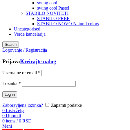
swing cool
swing cool Pastel
STABILO NOVITETI
STABILO FREE
STABILO NOVO Natural colors
Uncategorised
Verde kancelarija
Search
Logovanje / Registracija
Prijava
Kreirajte nalog
Username or email
*
Lozinka
*
Log in
Zaboravljena lozinka?
Zapamti podatke
0
Lista želja
0
Uporedi
0
items
/
0
RSD
Meni