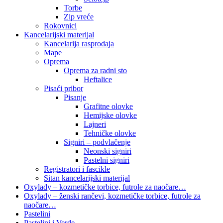
Torbe
Zip vreće
Rokovnici
Kancelarijski materijal
Kancelarija rasprodaja
Mape
Oprema
Oprema za radni sto
Heftalice
Pisaći pribor
Pisanje
Grafitne olovke
Hemijske olovke
Lajneri
Tehničke olovke
Signiri – podvlačenje
Neonski signiri
Pastelni signiri
Registratori i fascikle
Sitan kancelarijski materijal
Oxylady – kozmetičke torbice, futrole za naočare…
Oxylady – ženski rančevi, kozmetičke torbice, futrole za
naočare…
Pastelini
Pastelini i Verde