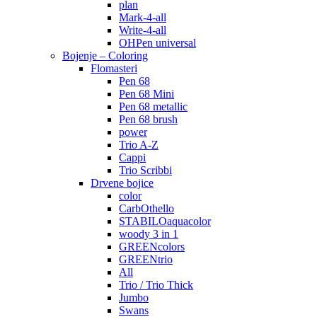
plan
Mark-4-all
Write-4-all
OHPen universal
Bojenje – Coloring
Flomasteri
Pen 68
Pen 68 Mini
Pen 68 metallic
Pen 68 brush
power
Trio A-Z
Cappi
Trio Scribbi
Drvene bojice
color
CarbOthello
STABILOaquacolor
woody 3 in 1
GREENcolors
GREENtrio
All
Trio / Trio Thick
Jumbo
Swans