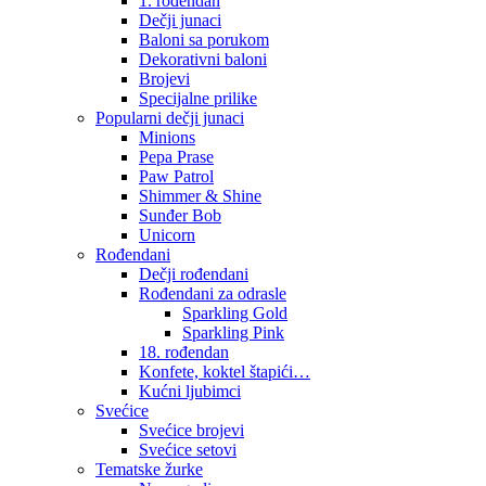
1. rođendan
Dečji junaci
Baloni sa porukom
Dekorativni baloni
Brojevi
Specijalne prilike
Popularni dečji junaci
Minions
Pepa Prase
Paw Patrol
Shimmer & Shine
Sunđer Bob
Unicorn
Rođendani
Dečji rođendani
Rođendani za odrasle
Sparkling Gold
Sparkling Pink
18. rođendan
Konfete, koktel štapići…
Kućni ljubimci
Svećice
Svećice brojevi
Svećice setovi
Tematske žurke