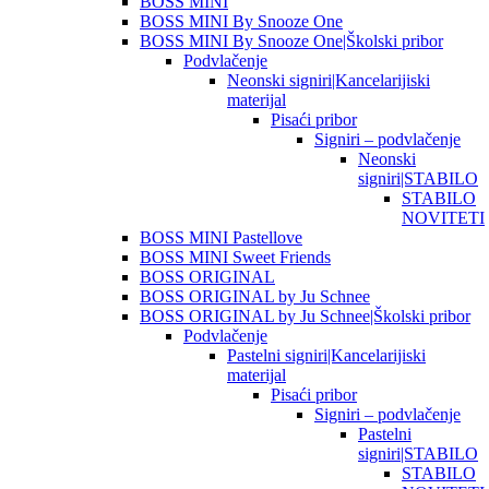
BOSS MINI
BOSS MINI By Snooze One
BOSS MINI By Snooze One|Školski pribor
Podvlačenje
Neonski signiri|Kancelarijiski
materijal
Pisaći pribor
Signiri – podvlačenje
Neonski
signiri|STABILO
STABILO
NOVITETI
BOSS MINI Pastellove
BOSS MINI Sweet Friends
BOSS ORIGINAL
BOSS ORIGINAL by Ju Schnee
BOSS ORIGINAL by Ju Schnee|Školski pribor
Podvlačenje
Pastelni signiri|Kancelarijiski
materijal
Pisaći pribor
Signiri – podvlačenje
Pastelni
signiri|STABILO
STABILO