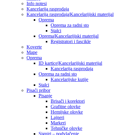
Info notesi
Kancelarija rasprodaja
Kancelarija rasprodaja|Kancelarijiski materijal
Oprema
Oprema za radni sto
Stalci
Oprema|Kancelarijiski materijal
Registratori i fascikle
Koverte
Mape
Oprema
ID kartice|Kancelarijiski materijal
Kancelarija rasprodaja
Oprema za radni sto
Kancelarijske kutije
Stalci
Pisaći pribor
Pisanje
Brisači i korektori
Grafitne olovke
Hemijske olovke
Lajneri
Markeri
Tehničke olovke
Signiri – podvlačenje