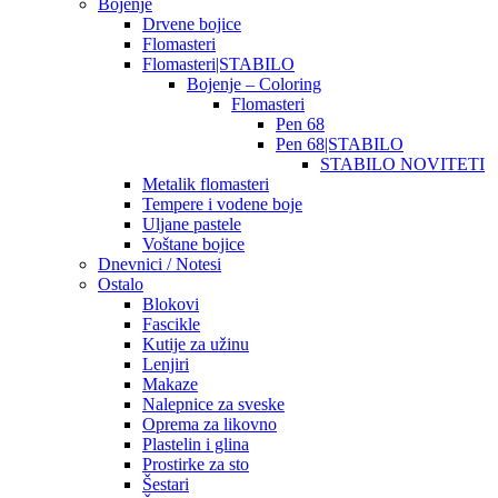
Bojenje
Drvene bojice
Flomasteri
Flomasteri|STABILO
Bojenje – Coloring
Flomasteri
Pen 68
Pen 68|STABILO
STABILO NOVITETI
Metalik flomasteri
Tempere i vodene boje
Uljane pastele
Voštane bojice
Dnevnici / Notesi
Ostalo
Blokovi
Fascikle
Kutije za užinu
Lenjiri
Makaze
Nalepnice za sveske
Oprema za likovno
Plastelin i glina
Prostirke za sto
Šestari