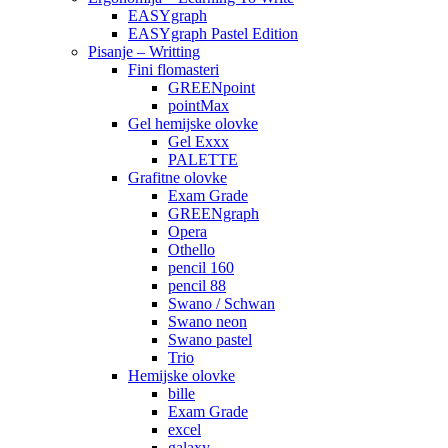
EASYgraph
EASYgraph Pastel Edition
Pisanje – Writting
Fini flomasteri
GREENpoint
pointMax
Gel hemijske olovke
Gel Exxx
PALETTE
Grafitne olovke
Exam Grade
GREENgraph
Opera
Othello
pencil 160
pencil 88
Swano / Schwan
Swano neon
Swano pastel
Trio
Hemijske olovke
bille
Exam Grade
excel
galaxy