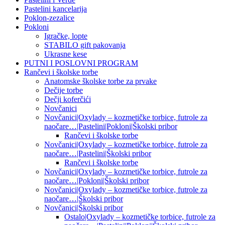
Pastelini kancelarija
Poklon-zezalice
Pokloni
Igračke, lopte
STABILO gift pakovanja
Ukrasne kese
PUTNI I POSLOVNI PROGRAM
Rančevi i školske torbe
Anatomske školske torbe za prvake
Dečije torbe
Dečji koferčići
Novčanici
Novčanici|Oxylady – kozmetičke torbice, futrole za
naočare…|Pastelini|Pokloni|Školski pribor
Rančevi i školske torbe
Novčanici|Oxylady – kozmetičke torbice, futrole za
naočare…|Pastelini|Školski pribor
Rančevi i školske torbe
Novčanici|Oxylady – kozmetičke torbice, futrole za
naočare…|Pokloni|Školski pribor
Novčanici|Oxylady – kozmetičke torbice, futrole za
naočare…|Školski pribor
Novčanici|Školski pribor
Ostalo|Oxylady – kozmetičke torbice, futrole za