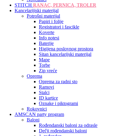
STITCH
RANAC, PERNICA, TROLER
Kancelarijiski materijal
Potrošni materijal
Papiri i folije
Registratori i fascikle
Koverte
Info notesi
Baterije
Higijena poslovnog prostora
Sitan kancelarijski materijal
Mape
Torbe
Zip vreće
Oprema
Oprema za radni sto
Ramovi
Stalci
ID kartice
Oznake i piktogrami
Rokovnici
AMSCAN party program
Baloni
Rođendanski baloni za odrasle
Dečji rođendanski baloni