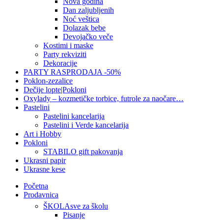
Nova godina
Dan zaljubljenih
Noć veštica
Dolazak bebe
Devojačko veče
Kostimi i maske
Party rekviziti
Dekoracije
PARTY RASPRODAJA -50%
Poklon-zezalice
Dečije lopte|Pokloni
Oxylady – kozmetičke torbice, futrole za naočare…
Pastelini
Pastelini kancelarija
Pastelini i Verde kancelarija
Art i Hobby
Pokloni
STABILO gift pakovanja
Ukrasni papir
Ukrasne kese
Početna
Prodavnica
ŠKOLA
sve za školu
Pisanje