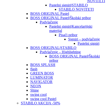
NOVITETI
Pastelni signiri|STABILO
STABILO NOVITETI
BOSS ORIGINAL Pastel
BOSS ORIGINAL Pastel|Školski pribor
Podvlačenje
Pastelni signiri|Kancelarijiski
materijal
Pisaći pribor
Signiri – podvlačenje
Pastelni signiri
BOSS ORIGINAL|STABILO
Podvlačenje – Highlighting
BOSS ORIGINAL Pastel|Školski
pribor
BOSS SPLASH
flash
GREEN BOSS
LUMINATOR
NAVIGATOR
NEON
Shine
swing cool
swing cool Pastel
STABILO AKCIJA -50%