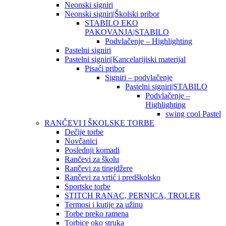
Neonski signiri
Neonski signiri|Školski pribor
STABILO EKO
PAKOVANJA|STABILO
Podvlačenje – Highlighting
Pastelni signiri
Pastelni signiri|Kancelarijiski materijal
Pisaći pribor
Signiri – podvlačenje
Pastelni signiri|STABILO
Podvlačenje –
Highlighting
swing cool Pastel
RANČEVI I ŠKOLSKE TORBE
Dečije torbe
Novčanici
Poslednji komadi
Rančevi za školu
Rančevi za tinejdžere
Rančevi za vrtić i predškolsko
Sportske torbe
STITCH RANAC, PERNICA, TROLER
Termosi i kutije za užinu
Torbe preko ramena
Torbice oko struka