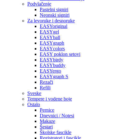
Podvlačenje
Pastelni signiri
Neonski signiri
Za levoruke i desnoruke
EASYoriginal
EASYgel
EASYball
EASYgraph
EASYcolors
EASY poklon setovi
EASYbirdy
EASYbuddy
EASYergo
EASYgraph S
Rezači
Refili
Sveske
Tempere i vodene boje
Ostalo
Pernice
Dnevnici / Notesi
Makaze
Šestari
Školske fascikle
Registratori i fascikle