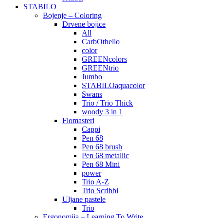
STABILO
Bojenje – Coloring
Drvene bojice
All
CarbOthello
color
GREENcolors
GREENtrio
Jumbo
STABILOaquacolor
Swans
Trio / Trio Thick
woody 3 in 1
Flomasteri
Cappi
Pen 68
Pen 68 brush
Pen 68 metallic
Pen 68 Mini
power
Trio A-Z
Trio Scribbi
Uljane pastele
Trio
Ergonomija – Learning To Write