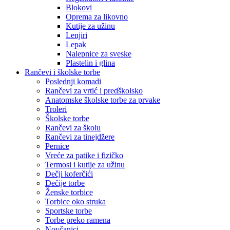
Blokovi
Oprema za likovno
Kutije za užinu
Lenjiri
Lepak
Nalepnice za sveske
Plastelin i glina
Rančevi i školske torbe
Poslednji komadi
Rančevi za vrtić i predškolsko
Anatomske školske torbe za prvake
Troleri
Školske torbe
Rančevi za školu
Rančevi za tinejdžere
Pernice
Vreće za patike i fizičko
Termosi i kutije za užinu
Dečji koferčići
Dečije torbe
Ženske torbice
Torbice oko struka
Sportske torbe
Torbe preko ramena
Novčanici