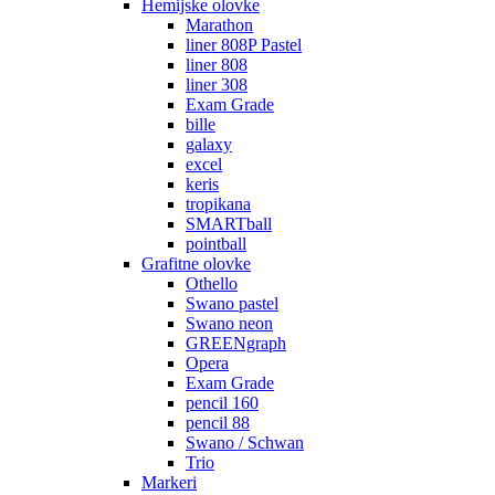
Hemijske olovke
Marathon
liner 808P Pastel
liner 808
liner 308
Exam Grade
bille
galaxy
excel
keris
tropikana
SMARTball
pointball
Grafitne olovke
Othello
Swano pastel
Swano neon
GREENgraph
Opera
Exam Grade
pencil 160
pencil 88
Swano / Schwan
Trio
Markeri