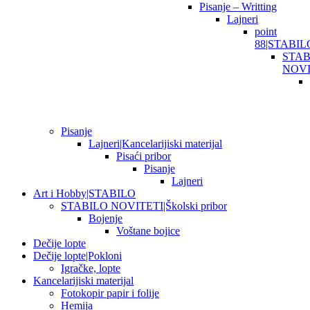
Pisanje – Writting
Lajneri
point
88|STABIL
STAB
NOVI
Pisanje
Lajneri|Kancelarijiski materijal
Pisaći pribor
Pisanje
Lajneri
Art i Hobby|STABILO
STABILO NOVITETI|Školski pribor
Bojenje
Voštane bojice
Dečije lopte
Dečije lopte|Pokloni
Igračke, lopte
Kancelarijiski materijal
Fotokopir papir i folije
Hemija