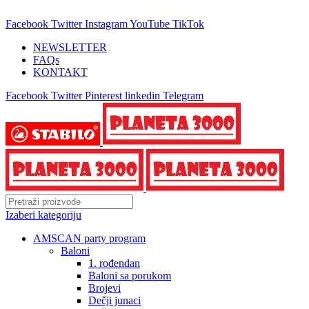
25 GODINA SA VAMA!
Facebook
Twitter
Instagram
YouTube
TikTok
NEWSLETTER
FAQs
KONTAKT
Facebook
Twitter
Pinterest
linkedin
Telegram
Izaberi kategoriju
AMSCAN party program
Baloni
1. rođendan
Baloni sa porukom
Brojevi
Dečji junaci