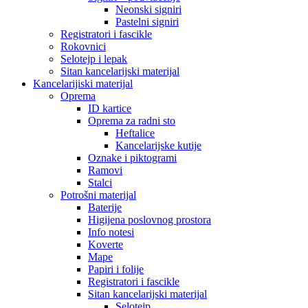
Neonski signiri
Pastelni signiri
Registratori i fascikle
Rokovnici
Selotejp i lepak
Sitan kancelarijski materijal
Kancelarijiski materijal
Oprema
ID kartice
Oprema za radni sto
Heftalice
Kancelarijske kutije
Oznake i piktogrami
Ramovi
Stalci
Potrošni materijal
Baterije
Higijena poslovnog prostora
Info notesi
Koverte
Mape
Papiri i folije
Registratori i fascikle
Sitan kancelarijski materijal
Selotejp