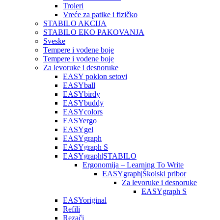
Troleri
Vreće za patike i fizičko
STABILO AKCIJA
STABILO EKO PAKOVANJA
Sveske
Tempere i vodene boje
Tempere i vodene boje
Za levoruke i desnoruke
EASY poklon setovi
EASYball
EASYbirdy
EASYbuddy
EASYcolors
EASYergo
EASYgel
EASYgraph
EASYgraph S
EASYgraph|STABILO
Ergonomija – Learning To Write
EASYgraph|Školski pribor
Za levoruke i desnoruke
EASYgraph S
EASYoriginal
Refili
Rezači