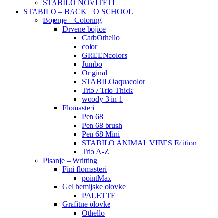
STABILO NOVITETI
STABILO – BACK TO SCHOOL
Bojenje – Coloring
Drvene bojice
CarbOthello
color
GREENcolors
Jumbo
Original
STABILOaquacolor
Trio / Trio Thick
woody 3 in 1
Flomasteri
Pen 68
Pen 68 brush
Pen 68 Mini
STABILO ANIMAL VIBES Edition
Trio A-Z
Pisanje – Writting
Fini flomasteri
pointMax
Gel hemijske olovke
PALETTE
Grafitne olovke
Othello