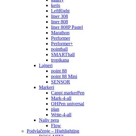
keris
LeftRight
liner 308
liner 808
liner 808P Pastel
Marathon
Performer
Performer+
pointball
SMARTball
tropikana
Lajneri
point 88
point 88 Mini
SENSOR
Markeri
Cappi markerPen
Mark-4-all
OHPen universal
plan
Write-4-all
Naliv pera
Flow
Podvlačenje – Highlighting