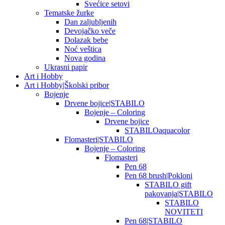
Svećice setovi
Tematske žurke
Dan zaljubljenih
Devojačko veče
Dolazak bebe
Noć veštica
Nova godina
Ukrasni papir
Art i Hobby
Art i Hobby|Školski pribor
Bojenje
Drvene bojice|STABILO
Bojenje – Coloring
Drvene bojice
STABILOaquacolor
Flomasteri|STABILO
Bojenje – Coloring
Flomasteri
Pen 68
Pen 68 brush|Pokloni
STABILO gift
pakovanja|STABILO
STABILO
NOVITETI
Pen 68|STABILO