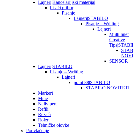
Lajneri|Kancelarijiski materijal
Pisaći pribor
Pisanje
Lajneri|STABILO
Pisanje – Writting
Lajneri
Multi liner
Creative
Tips|STAB
STAB
NOVI
SENSOR
Lajneri|STABILO
Pisanje – Writting
Lajneri
point 88|STABILO
STABILO NOVITETI
Markeri
Mine
Naliv pera
Refili
Rezači
Roleri
Tehničke olovke
Podvlačenje