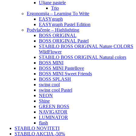
Uljane pastele
Trio
Ergonomija – Learning To Write
EASYgraph
EASYgraph Pastel Edition
Podvlačenje – Highlighting
BOSS ORIGINAL
BOSS ORIGINAL Pastel
STABILO BOSS ORIGINAL Nature COLORS
WildFlower
STABILO BOSS ORIGINAL Natural colors
BOSS MINI
BOSS MINI Pastellove
BOSS MINI Sweet Friends
BOSS SPLASH
swing cool
swing cool Pastel
NEON
Shine
GREEN BOSS
NAVIGATOR
LUMINATOR
flash
STABILO NOVITETI
STABILO AKCIJA -50%