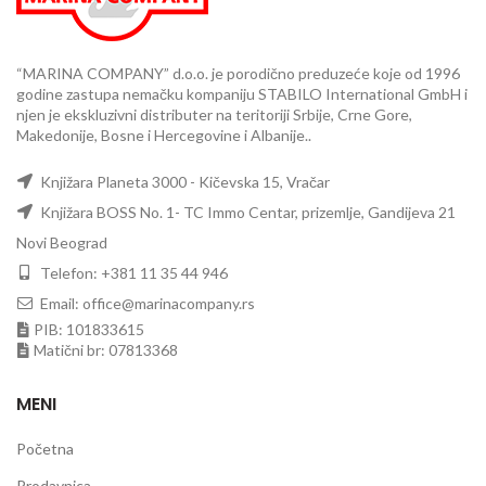
“MARINA COMPANY” d.o.o. je porodično preduzeće koje od 1996
godine zastupa nemačku kompaniju STABILO International GmbH i
njen je ekskluzivni distributer na teritoriji Srbije, Crne Gore,
Makedonije, Bosne i Hercegovine i Albanije..
Knjižara Planeta 3000 - Kičevska 15, Vračar
Knjižara BOSS No. 1- TC Immo Centar, prizemlje, Gandijeva 21
Novi Beograd
Telefon: +381 11 35 44 946
Email: office@marinacompany.rs
PIB: 101833615
Matični br: 07813368
MENI
Početna
Prodavnica