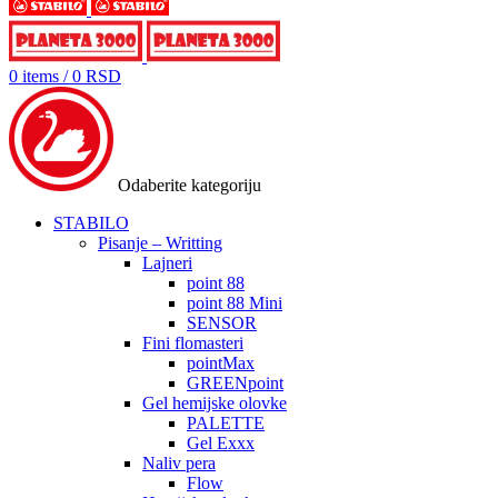
0
items
/
0
RSD
Odaberite kategoriju
STABILO
Pisanje – Writting
Lajneri
point 88
point 88 Mini
SENSOR
Fini flomasteri
pointMax
GREENpoint
Gel hemijske olovke
PALETTE
Gel Exxx
Naliv pera
Flow