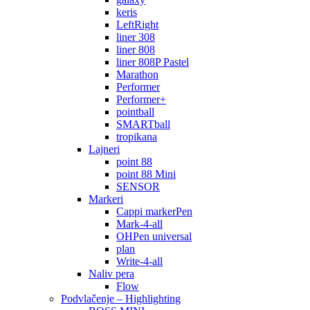
keris
LeftRight
liner 308
liner 808
liner 808P Pastel
Marathon
Performer
Performer+
pointball
SMARTball
tropikana
Lajneri
point 88
point 88 Mini
SENSOR
Markeri
Cappi markerPen
Mark-4-all
OHPen universal
plan
Write-4-all
Naliv pera
Flow
Podvlačenje – Highlighting