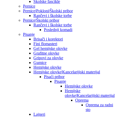
Školske fascikle
Pernice
Pernice|Pokloni|Školski pribor
Rančevi i školske torbe
Pernice|Školski pribor
Rančevi i školske torbe
Poslednji komadi
Pisanje
Brisači i korektori
Fini flomasteri
Gel hemijske olovke
Grafitne olovke
Gripovi za olovke
Gumice
Hemijske olovke
Hemijske olovke|Kancelarijiski materijal
Pisaći pribor
Pisanje
Hemijske olovke
Hemijske
olovke|Kancelarijiski materijal
Oprema
Oprema za radni
sto
Lajneri