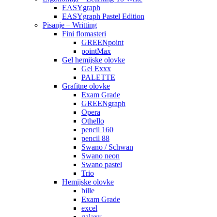
EASYgraph
EASYgraph Pastel Edition
Pisanje – Writting
Fini flomasteri
GREENpoint
pointMax
Gel hemijske olovke
Gel Exxx
PALETTE
Grafitne olovke
Exam Grade
GREENgraph
Opera
Othello
pencil 160
pencil 88
Swano / Schwan
Swano neon
Swano pastel
Trio
Hemijske olovke
bille
Exam Grade
excel
galaxy