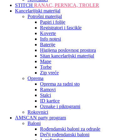
STITCH
RANAC, PERNICA, TROLER
Kancelarijiski materijal
Potrošni materijal
Papiri i folije
Registratori i fascikle
Koverte
Info notesi
Baterije
Higijena poslovnog prostora
Sitan kancelarijski materijal
Mape
Torbe
Zip vreće
Oprema
Oprema za radni sto
Ramovi
Stalci
ID kartice
Oznake i piktogrami
Rokovnici
AMSCAN party program
Baloni
Rođendanski baloni za odrasle
Dečji rođendanski baloni