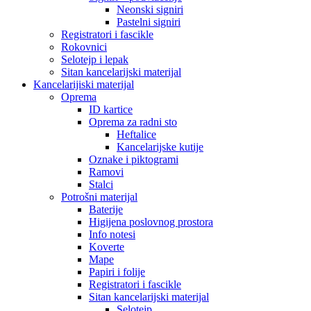
Neonski signiri
Pastelni signiri
Registratori i fascikle
Rokovnici
Selotejp i lepak
Sitan kancelarijski materijal
Kancelarijiski materijal
Oprema
ID kartice
Oprema za radni sto
Heftalice
Kancelarijske kutije
Oznake i piktogrami
Ramovi
Stalci
Potrošni materijal
Baterije
Higijena poslovnog prostora
Info notesi
Koverte
Mape
Papiri i folije
Registratori i fascikle
Sitan kancelarijski materijal
Selotejp