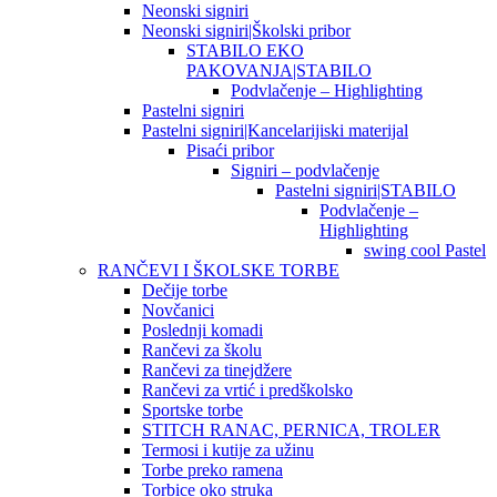
Neonski signiri
Neonski signiri|Školski pribor
STABILO EKO
PAKOVANJA|STABILO
Podvlačenje – Highlighting
Pastelni signiri
Pastelni signiri|Kancelarijiski materijal
Pisaći pribor
Signiri – podvlačenje
Pastelni signiri|STABILO
Podvlačenje –
Highlighting
swing cool Pastel
RANČEVI I ŠKOLSKE TORBE
Dečije torbe
Novčanici
Poslednji komadi
Rančevi za školu
Rančevi za tinejdžere
Rančevi za vrtić i predškolsko
Sportske torbe
STITCH RANAC, PERNICA, TROLER
Termosi i kutije za užinu
Torbe preko ramena
Torbice oko struka