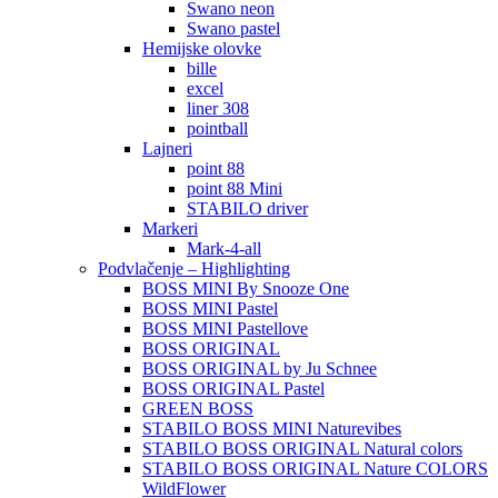
Swano neon
Swano pastel
Hemijske olovke
bille
excel
liner 308
pointball
Lajneri
point 88
point 88 Mini
STABILO driver
Markeri
Mark-4-all
Podvlačenje – Highlighting
BOSS MINI By Snooze One
BOSS MINI Pastel
BOSS MINI Pastellove
BOSS ORIGINAL
BOSS ORIGINAL by Ju Schnee
BOSS ORIGINAL Pastel
GREEN BOSS
STABILO BOSS MINI Naturevibes
STABILO BOSS ORIGINAL Natural colors
STABILO BOSS ORIGINAL Nature COLORS
WildFlower