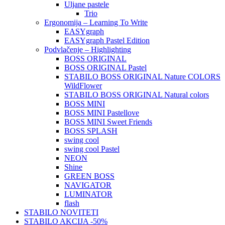
Uljane pastele
Trio
Ergonomija – Learning To Write
EASYgraph
EASYgraph Pastel Edition
Podvlačenje – Highlighting
BOSS ORIGINAL
BOSS ORIGINAL Pastel
STABILO BOSS ORIGINAL Nature COLORS
WildFlower
STABILO BOSS ORIGINAL Natural colors
BOSS MINI
BOSS MINI Pastellove
BOSS MINI Sweet Friends
BOSS SPLASH
swing cool
swing cool Pastel
NEON
Shine
GREEN BOSS
NAVIGATOR
LUMINATOR
flash
STABILO NOVITETI
STABILO AKCIJA -50%