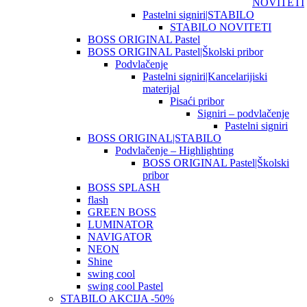
NOVITETI
Pastelni signiri|STABILO
STABILO NOVITETI
BOSS ORIGINAL Pastel
BOSS ORIGINAL Pastel|Školski pribor
Podvlačenje
Pastelni signiri|Kancelarijiski
materijal
Pisaći pribor
Signiri – podvlačenje
Pastelni signiri
BOSS ORIGINAL|STABILO
Podvlačenje – Highlighting
BOSS ORIGINAL Pastel|Školski
pribor
BOSS SPLASH
flash
GREEN BOSS
LUMINATOR
NAVIGATOR
NEON
Shine
swing cool
swing cool Pastel
STABILO AKCIJA -50%