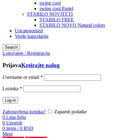
swing cool
swing cool Pastel
STABILO NOVITETI
STABILO FREE
STABILO NOVO Natural colors
Uncategorised
Verde kancelarija
Search
Logovanje / Registracija
Prijava
Kreirajte nalog
Username or email
*
Lozinka
*
Log in
Zaboravljena lozinka?
Zapamti podatke
0
Lista želja
0
Uporedi
0
items
/
0
RSD
Meni