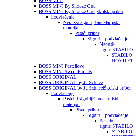
BOSS MINI
BOSS MINI By Snooze One
BOSS MINI By Snooze One|Školski pribor
Podvlačenje
Neonski signiri|Kancelarijiski
materijal
Pisaći pribor
Signiri – podvlačenje
Neonski
signiri|STABILO
STABILO
NOVITETI
BOSS MINI Pastellove
BOSS MINI Sweet Friends
BOSS ORIGINAL
BOSS ORIGINAL by Ju Schnee
BOSS ORIGINAL by Ju Schnee|Školski pribor
Podvlačenje
Pastelni signiri|Kancelarijiski
materijal
Pisaći pribor
Signiri – podvlačenje
Pastelni
signiri|STABILO
STABILO