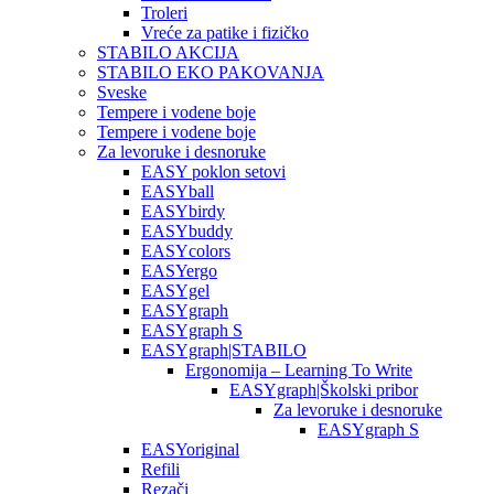
Troleri
Vreće za patike i fizičko
STABILO AKCIJA
STABILO EKO PAKOVANJA
Sveske
Tempere i vodene boje
Tempere i vodene boje
Za levoruke i desnoruke
EASY poklon setovi
EASYball
EASYbirdy
EASYbuddy
EASYcolors
EASYergo
EASYgel
EASYgraph
EASYgraph S
EASYgraph|STABILO
Ergonomija – Learning To Write
EASYgraph|Školski pribor
Za levoruke i desnoruke
EASYgraph S
EASYoriginal
Refili
Rezači