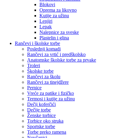
Blokovi
Oprema za likovno
Kutije za užinu
Lenjiri
Lepak
Nalepnice za sveske
Plastelin i glina
Rančevi i školske torbe
Poslednji komadi
Rančevi za vrtić i predškolsko
Anatomske školske torbe za prvake
Troleri
Školske torbe
Rančevi za školu
Rančevi za tinejdžere
Pernice
Vreće za patike i fizičko
Termosi i kutije za užinu
Dečji koferčići
Dečije torbe
Ženske torbice
Torbice oko struka
Sportske torbe
Torbe preko ramena
Novčanici