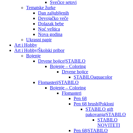
Svećice setovi
Tematske žurke
Dan zaljubljenih
Devojačko veče
Dolazak bebe
Noć veštica
Nova godina
Ukrasni papir
Art i Hobby
Art i Hobby|Školski pribor
Bojenje
Drvene bojice|STABILO
Bojenje – Coloring
Drvene bojice
STABILOaquacolor
Flomasteri|STABILO
Bojenje – Coloring
Flomasteri
Pen 68
Pen 68 brush|Pokloni
STABILO gift
pakovanja|STABILO
STABILO
NOVITETI
Pen 68|STABILO