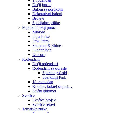
1. rođendan
Dečji junaci
Baloni sa porukom
Dekorativni baloni
Brojevi
Specijalne prilike
Popularni dečji junaci
Minions
Pepa Prase
Paw Patrol
Shimmer & Shine
Sunđer Bob
Unicorn
Rođendani
Dečji rođendani
Rođendani za odrasle
Sparkling Gold
Sparkling Pink
18. rođendan
Konfete, koktel štapići…
Kućni ljubimci
Svećice
Svećice brojevi
Svećice setovi
Tematske žurke