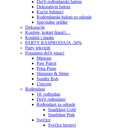
Dečji rođendanski baloni
Dekorativni baloni
Kućni ljubimci
Rođendanski baloni za odrasle
Specijalne prilike
Dekoracije
Konfete, koktel štapići…
Kostimi i maske
PARTY RASPRODAJA -50%
Party rekviziti
Popularni dečji junaci
Minions
Paw Patrol
Pepa Prase
Shimmer & Shine
Sunđer Bob
Unicorn
Rođendani
18. rođendan
Dečji rođendani
Rođendani za odrasle
Sparkling Gold
Sparkling Pink
Svećice
Svećice brojevi