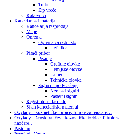
Torbe
Zip vreće
Rokovnici
Kancelarijski materijal
Kancelarija rasprodaja
Mape
Oprema
Oprema za radni sto
Heftalice
Pisaći pribor
Pisanje
Grafitne olovke
Hemijske olovke
Lajneri
Tehničke olovke
Signiri – podvlačenje
Neonski signiri
Pastelni signiri
Registratori i fascikle
Sitan kancelarijski materijal
Oxylady – kozmetičke torbice, futrole za naočare…
Oxylady – ženski rančevi, kozmetičke torbice, futrole za
naočare…
Pastelini
Pastelini i Verde