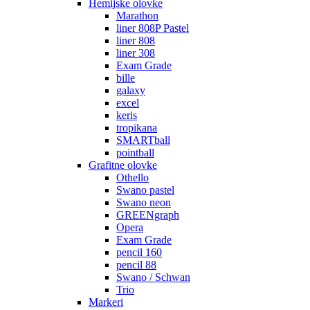
Hemijske olovke
Marathon
liner 808P Pastel
liner 808
liner 308
Exam Grade
bille
galaxy
excel
keris
tropikana
SMARTball
pointball
Grafitne olovke
Othello
Swano pastel
Swano neon
GREENgraph
Opera
Exam Grade
pencil 160
pencil 88
Swano / Schwan
Trio
Markeri