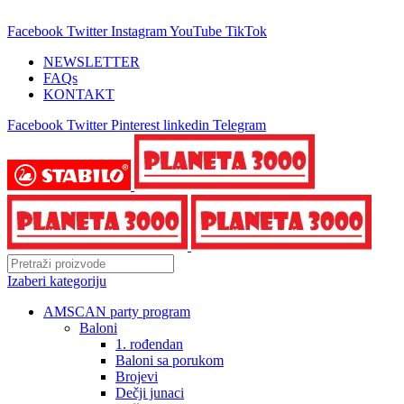
25 GODINA SA VAMA!
Facebook
Twitter
Instagram
YouTube
TikTok
NEWSLETTER
FAQs
KONTAKT
Facebook
Twitter
Pinterest
linkedin
Telegram
Izaberi kategoriju
AMSCAN party program
Baloni
1. rođendan
Baloni sa porukom
Brojevi
Dečji junaci