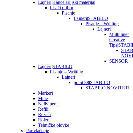
Lajneri|Kancelarijiski materijal
Pisaći pribor
Pisanje
Lajneri|STABILO
Pisanje – Writting
Lajneri
Multi liner
Creative
Tips|STAB
STAB
NOVI
SENSOR
Lajneri|STABILO
Pisanje – Writting
Lajneri
point 88|STABILO
STABILO NOVITETI
Markeri
Mine
Naliv pera
Refili
Rezači
Roleri
Tehničke olovke
Podvlačenje