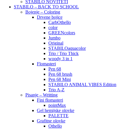
STABILO NOVITETI
STABILO – BACK TO SCHOOL
Bojenje – Coloring
Drvene bojice
CarbOthello
color
GREENcolors
Jumbo
Original
STABILOaquacolor
Trio / Trio Thick
woody 3 in 1
Flomasteri
Pen 68
Pen 68 brush
Pen 68 Mini
STABILO ANIMAL VIBES Edition
Trio A-Z
Pisanje – Writting
Fini flomasteri
pointMax
Gel hemijske olovke
PALETTE
Grafitne olovke
Othello