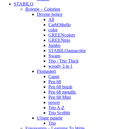
STABILO
Bojenje – Coloring
Drvene bojice
All
CarbOthello
color
GREENcolors
GREENtrio
Jumbo
STABILOaquacolor
Swans
Trio / Trio Thick
woody 3 in 1
Flomasteri
Cappi
Pen 68
Pen 68 brush
Pen 68 metallic
Pen 68 Mini
power
Trio A-Z
Trio Scribbi
Uljane pastele
Trio
Ergonomija – Learning To Write