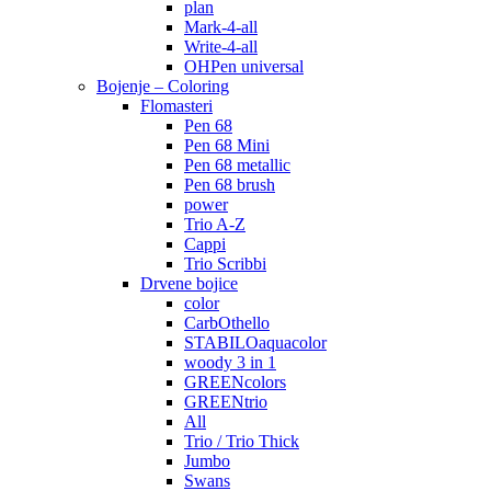
plan
Mark-4-all
Write-4-all
OHPen universal
Bojenje – Coloring
Flomasteri
Pen 68
Pen 68 Mini
Pen 68 metallic
Pen 68 brush
power
Trio A-Z
Cappi
Trio Scribbi
Drvene bojice
color
CarbOthello
STABILOaquacolor
woody 3 in 1
GREENcolors
GREENtrio
All
Trio / Trio Thick
Jumbo
Swans