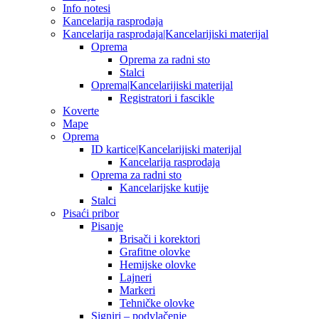
Info notesi
Kancelarija rasprodaja
Kancelarija rasprodaja|Kancelarijiski materijal
Oprema
Oprema za radni sto
Stalci
Oprema|Kancelarijiski materijal
Registratori i fascikle
Koverte
Mape
Oprema
ID kartice|Kancelarijiski materijal
Kancelarija rasprodaja
Oprema za radni sto
Kancelarijske kutije
Stalci
Pisaći pribor
Pisanje
Brisači i korektori
Grafitne olovke
Hemijske olovke
Lajneri
Markeri
Tehničke olovke
Signiri – podvlačenje