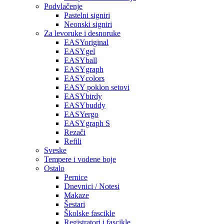
Podvlačenje
Pastelni signiri
Neonski signiri
Za levoruke i desnoruke
EASYoriginal
EASYgel
EASYball
EASYgraph
EASYcolors
EASY poklon setovi
EASYbirdy
EASYbuddy
EASYergo
EASYgraph S
Rezači
Refili
Sveske
Tempere i vodene boje
Ostalo
Pernice
Dnevnici / Notesi
Makaze
Šestari
Školske fascikle
Registratori i fascikle