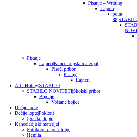
Pisanje – Writting
Lajneri
point
88|STABIL
STAB
NOVI
Pisanje
Lajneri|Kancelarijiski materijal
Pisaći pribor
Pisanje
Lajneri
Art i Hobby|STABILO
STABILO NOVITETI|Školski pribor
Bojenje
Voštane bojice
Dečije lopte
Dečije lopte|Pokloni
Igračke, lopte
Kancelarijiski materijal
Fotokopir papir i folije
Hemija