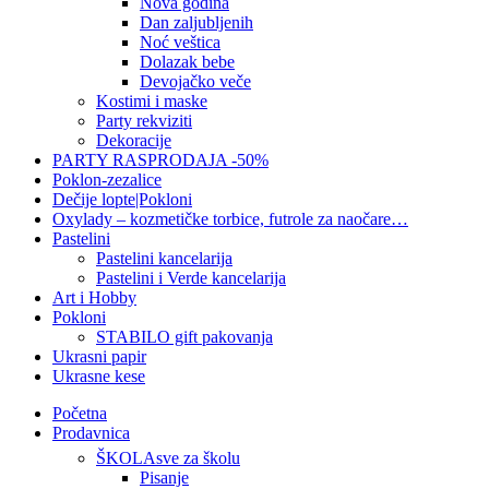
Nova godina
Dan zaljubljenih
Noć veštica
Dolazak bebe
Devojačko veče
Kostimi i maske
Party rekviziti
Dekoracije
PARTY RASPRODAJA -50%
Poklon-zezalice
Dečije lopte|Pokloni
Oxylady – kozmetičke torbice, futrole za naočare…
Pastelini
Pastelini kancelarija
Pastelini i Verde kancelarija
Art i Hobby
Pokloni
STABILO gift pakovanja
Ukrasni papir
Ukrasne kese
Početna
Prodavnica
ŠKOLA
sve za školu
Pisanje