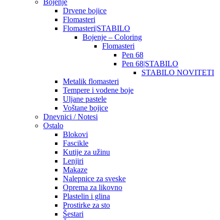
Bojenje
Drvene bojice
Flomasteri
Flomasteri|STABILO
Bojenje – Coloring
Flomasteri
Pen 68
Pen 68|STABILO
STABILO NOVITETI
Metalik flomasteri
Tempere i vodene boje
Uljane pastele
Voštane bojice
Dnevnici / Notesi
Ostalo
Blokovi
Fascikle
Kutije za užinu
Lenjiri
Makaze
Nalepnice za sveske
Oprema za likovno
Plastelin i glina
Prostirke za sto
Šestari