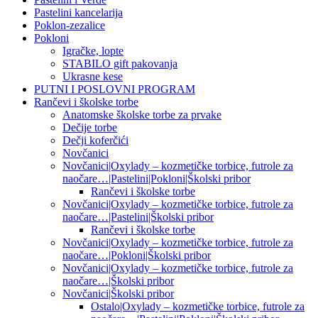
Pastelini kancelarija
Poklon-zezalice
Pokloni
Igračke, lopte
STABILO gift pakovanja
Ukrasne kese
PUTNI I POSLOVNI PROGRAM
Rančevi i školske torbe
Anatomske školske torbe za prvake
Dečije torbe
Dečji koferčići
Novčanici
Novčanici|Oxylady – kozmetičke torbice, futrole za
naočare…|Pastelini|Pokloni|Školski pribor
Rančevi i školske torbe
Novčanici|Oxylady – kozmetičke torbice, futrole za
naočare…|Pastelini|Školski pribor
Rančevi i školske torbe
Novčanici|Oxylady – kozmetičke torbice, futrole za
naočare…|Pokloni|Školski pribor
Novčanici|Oxylady – kozmetičke torbice, futrole za
naočare…|Školski pribor
Novčanici|Školski pribor
Ostalo|Oxylady – kozmetičke torbice, futrole za