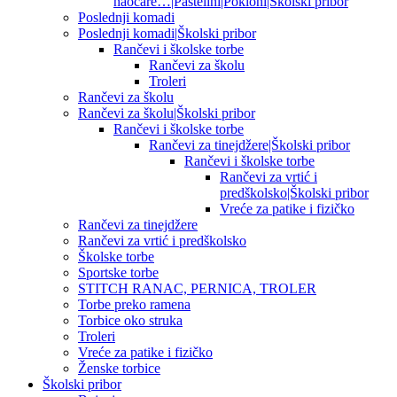
naočare…|Pastelini|Pokloni|Školski pribor
Poslednji komadi
Poslednji komadi|Školski pribor
Rančevi i školske torbe
Rančevi za školu
Troleri
Rančevi za školu
Rančevi za školu|Školski pribor
Rančevi i školske torbe
Rančevi za tinejdžere|Školski pribor
Rančevi i školske torbe
Rančevi za vrtić i
predškolsko|Školski pribor
Vreće za patike i fizičko
Rančevi za tinejdžere
Rančevi za vrtić i predškolsko
Školske torbe
Sportske torbe
STITCH RANAC, PERNICA, TROLER
Torbe preko ramena
Torbice oko struka
Troleri
Vreće za patike i fizičko
Ženske torbice
Školski pribor