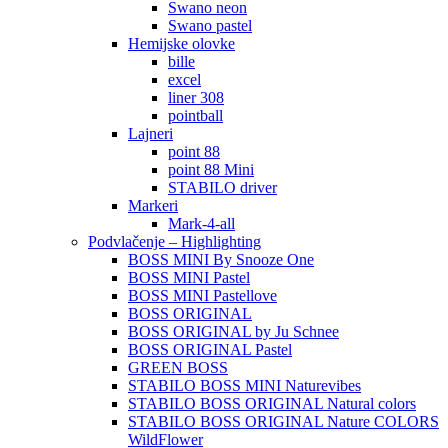
Swano neon
Swano pastel
Hemijske olovke
bille
excel
liner 308
pointball
Lajneri
point 88
point 88 Mini
STABILO driver
Markeri
Mark-4-all
Podvlačenje – Highlighting
BOSS MINI By Snooze One
BOSS MINI Pastel
BOSS MINI Pastellove
BOSS ORIGINAL
BOSS ORIGINAL by Ju Schnee
BOSS ORIGINAL Pastel
GREEN BOSS
STABILO BOSS MINI Naturevibes
STABILO BOSS ORIGINAL Natural colors
STABILO BOSS ORIGINAL Nature COLORS
WildFlower