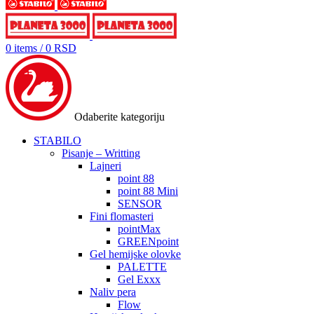
0
items
/
0
RSD
Odaberite kategoriju
STABILO
Pisanje – Writting
Lajneri
point 88
point 88 Mini
SENSOR
Fini flomasteri
pointMax
GREENpoint
Gel hemijske olovke
PALETTE
Gel Exxx
Naliv pera
Flow