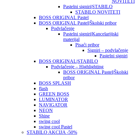
NOVITETI
Pastelni signiri|STABILO
STABILO NOVITETI
BOSS ORIGINAL Pastel
BOSS ORIGINAL Pastel|Školski pribor
Podvlačenje
Pastelni signiri|Kancelarijiski
materijal
Pisaći pribor
Signiri – podvlačenje
Pastelni signiri
BOSS ORIGINAL|STABILO
Podvlačenje – Highlighting
BOSS ORIGINAL Pastel|Školski
pribor
BOSS SPLASH
flash
GREEN BOSS
LUMINATOR
NAVIGATOR
NEON
Shine
swing cool
swing cool Pastel
STABILO AKCIJA -50%