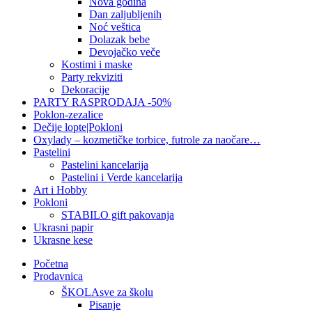
Nova godina
Dan zaljubljenih
Noć veštica
Dolazak bebe
Devojačko veče
Kostimi i maske
Party rekviziti
Dekoracije
PARTY RASPRODAJA -50%
Poklon-zezalice
Dečije lopte|Pokloni
Oxylady – kozmetičke torbice, futrole za naočare…
Pastelini
Pastelini kancelarija
Pastelini i Verde kancelarija
Art i Hobby
Pokloni
STABILO gift pakovanja
Ukrasni papir
Ukrasne kese
Početna
Prodavnica
ŠKOLA
sve za školu
Pisanje