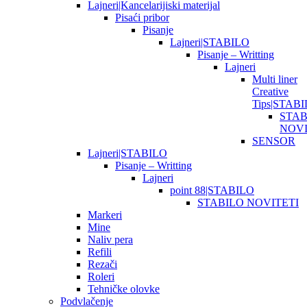
Lajneri|Kancelarijiski materijal
Pisaći pribor
Pisanje
Lajneri|STABILO
Pisanje – Writting
Lajneri
Multi liner
Creative
Tips|STAB
STAB
NOVI
SENSOR
Lajneri|STABILO
Pisanje – Writting
Lajneri
point 88|STABILO
STABILO NOVITETI
Markeri
Mine
Naliv pera
Refili
Rezači
Roleri
Tehničke olovke
Podvlačenje