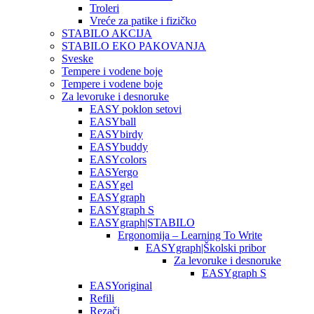
Troleri
Vreće za patike i fizičko
STABILO AKCIJA
STABILO EKO PAKOVANJA
Sveske
Tempere i vodene boje
Tempere i vodene boje
Za levoruke i desnoruke
EASY poklon setovi
EASYball
EASYbirdy
EASYbuddy
EASYcolors
EASYergo
EASYgel
EASYgraph
EASYgraph S
EASYgraph|STABILO
Ergonomija – Learning To Write
EASYgraph|Školski pribor
Za levoruke i desnoruke
EASYgraph S
EASYoriginal
Refili
Rezači