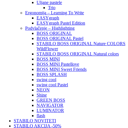
Uljane pastele
Trio
Ergonomija – Learning To Write
EASYgraph
EASYgraph Pastel Edition
Podvlačenje – Highlighting
BOSS ORIGINAL
BOSS ORIGINAL Pastel
STABILO BOSS ORIGINAL Nature COLORS
WildFlower
STABILO BOSS ORIGINAL Natural colors
BOSS MINI
BOSS MINI Pastellove
BOSS MINI Sweet Friends
BOSS SPLASH
swing cool
swing cool Pastel
NEON
Shine
GREEN BOSS
NAVIGATOR
LUMINATOR
flash
STABILO NOVITETI
STABILO AKCIJA -50%