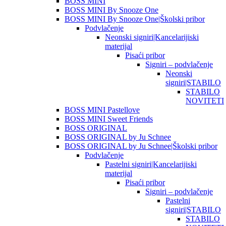
BOSS MINI
BOSS MINI By Snooze One
BOSS MINI By Snooze One|Školski pribor
Podvlačenje
Neonski signiri|Kancelarijiski
materijal
Pisaći pribor
Signiri – podvlačenje
Neonski
signiri|STABILO
STABILO
NOVITETI
BOSS MINI Pastellove
BOSS MINI Sweet Friends
BOSS ORIGINAL
BOSS ORIGINAL by Ju Schnee
BOSS ORIGINAL by Ju Schnee|Školski pribor
Podvlačenje
Pastelni signiri|Kancelarijiski
materijal
Pisaći pribor
Signiri – podvlačenje
Pastelni
signiri|STABILO
STABILO