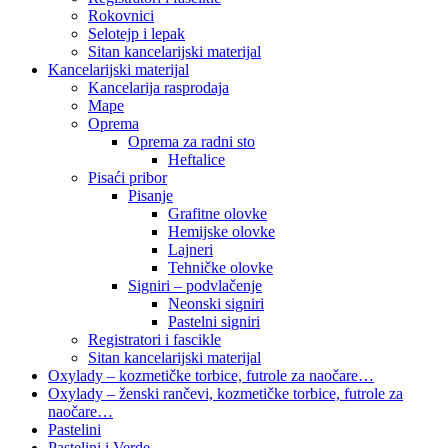
Rokovnici
Selotejp i lepak
Sitan kancelarijski materijal
Kancelarijski materijal
Kancelarija rasprodaja
Mape
Oprema
Oprema za radni sto
Heftalice
Pisaći pribor
Pisanje
Grafitne olovke
Hemijske olovke
Lajneri
Tehničke olovke
Signiri – podvlačenje
Neonski signiri
Pastelni signiri
Registratori i fascikle
Sitan kancelarijski materijal
Oxylady – kozmetičke torbice, futrole za naočare…
Oxylady – ženski rančevi, kozmetičke torbice, futrole za
naočare…
Pastelini
Pastelini i Verde