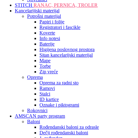
STITCH
RANAC, PERNICA, TROLER
Kancelarijiski materijal
Potrošni materijal
Papiri i folije
Registratori i fascikle
Koverte
Info notesi
Baterije
Higijena poslovnog prostora
Sitan kancelarijski materijal
Mape
Torbe
Zip vreće
Oprema
Oprema za radni sto
Ramovi
Stalci
ID kartice
Oznake i piktogrami
Rokovnici
AMSCAN party program
Baloni
Rođendanski baloni za odrasle
Dečji rođendanski baloni