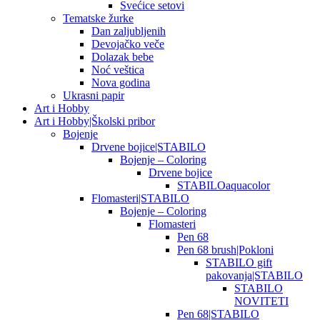
Svećice setovi
Tematske žurke
Dan zaljubljenih
Devojačko veče
Dolazak bebe
Noć veštica
Nova godina
Ukrasni papir
Art i Hobby
Art i Hobby|Školski pribor
Bojenje
Drvene bojice|STABILO
Bojenje – Coloring
Drvene bojice
STABILOaquacolor
Flomasteri|STABILO
Bojenje – Coloring
Flomasteri
Pen 68
Pen 68 brush|Pokloni
STABILO gift
pakovanja|STABILO
STABILO
NOVITETI
Pen 68|STABILO