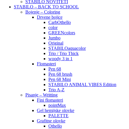
STABILO NOVITETI
STABILO – BACK TO SCHOOL
Bojenje – Coloring
Drvene bojice
CarbOthello
color
GREENcolors
Jumbo
Original
STABILOaquacolor
Trio / Trio Thick
woody 3 in 1
Flomasteri
Pen 68
Pen 68 brush
Pen 68 Mini
STABILO ANIMAL VIBES Edition
Trio A-Z
Pisanje – Writting
Fini flomasteri
pointMax
Gel hemijske olovke
PALETTE
Grafitne olovke
Othello