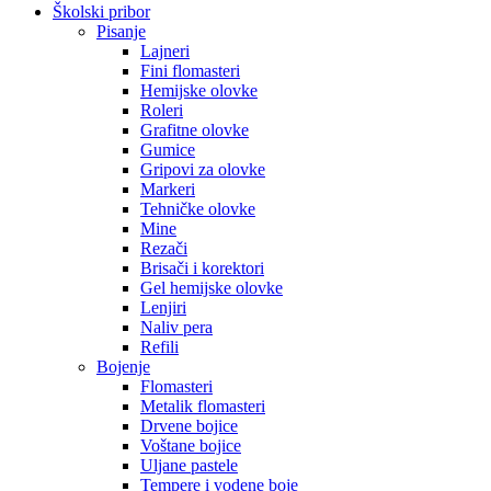
Školski pribor
Pisanje
Lajneri
Fini flomasteri
Hemijske olovke
Roleri
Grafitne olovke
Gumice
Gripovi za olovke
Markeri
Tehničke olovke
Mine
Rezači
Brisači i korektori
Gel hemijske olovke
Lenjiri
Naliv pera
Refili
Bojenje
Flomasteri
Metalik flomasteri
Drvene bojice
Voštane bojice
Uljane pastele
Tempere i vodene boje