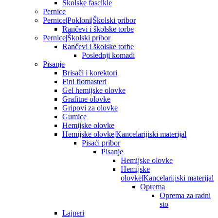
Školske fascikle
Pernice
Pernice|Pokloni|Školski pribor
Rančevi i školske torbe
Pernice|Školski pribor
Rančevi i školske torbe
Poslednji komadi
Pisanje
Brisači i korektori
Fini flomasteri
Gel hemijske olovke
Grafitne olovke
Gripovi za olovke
Gumice
Hemijske olovke
Hemijske olovke|Kancelarijiski materijal
Pisaći pribor
Pisanje
Hemijske olovke
Hemijske
olovke|Kancelarijiski materijal
Oprema
Oprema za radni
sto
Lajneri