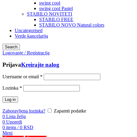
swing cool
swing cool Pastel
STABILO NOVITETI
STABILO FREE
STABILO NOVO Natural colors
Uncategorised
Verde kancelarija
Search
Logovanje / Registracija
Prijava
Kreirajte nalog
Username or email
*
Lozinka
*
Log in
Zaboravljena lozinka?
Zapamti podatke
0
Lista želja
0
Uporedi
0
items
/
0
RSD
Meni