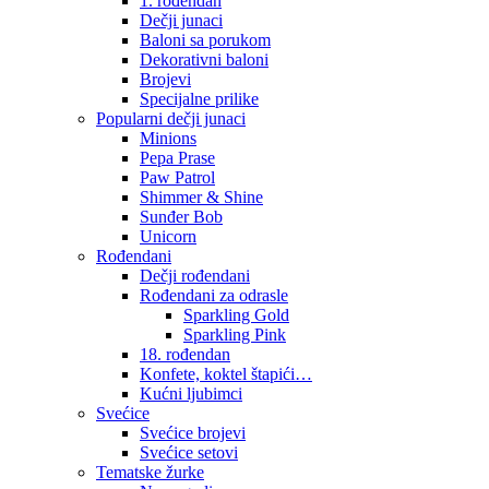
1. rođendan
Dečji junaci
Baloni sa porukom
Dekorativni baloni
Brojevi
Specijalne prilike
Popularni dečji junaci
Minions
Pepa Prase
Paw Patrol
Shimmer & Shine
Sunđer Bob
Unicorn
Rođendani
Dečji rođendani
Rođendani za odrasle
Sparkling Gold
Sparkling Pink
18. rođendan
Konfete, koktel štapići…
Kućni ljubimci
Svećice
Svećice brojevi
Svećice setovi
Tematske žurke