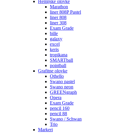
Hemijske olovke
Marathon
liner 808P Pastel
liner 808
liner 308
Exam Grade
bille
galaxy
excel
keris
tropikana
SMARTball
pointball
Grafitne olovke
Othello
Swano pastel
Swano neon
GREENgraph
Opera
Exam Grade
pencil 160
pencil 88
Swano / Schwan
Trio
Markeri