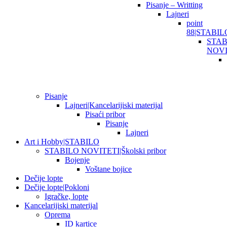
Pisanje – Writting
Lajneri
point
88|STABIL
STAB
NOVI
Pisanje
Lajneri|Kancelarijiski materijal
Pisaći pribor
Pisanje
Lajneri
Art i Hobby|STABILO
STABILO NOVITETI|Školski pribor
Bojenje
Voštane bojice
Dečije lopte
Dečije lopte|Pokloni
Igračke, lopte
Kancelarijiski materijal
Oprema
ID kartice