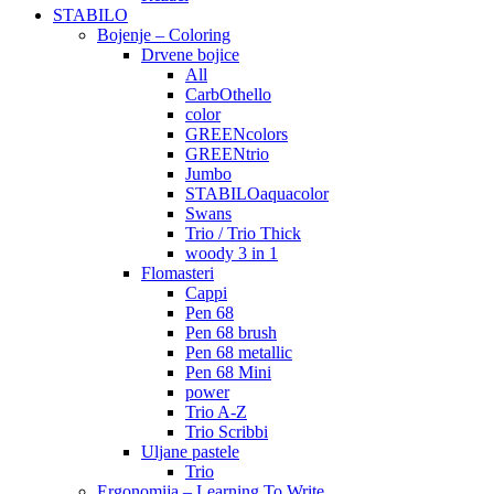
STABILO
Bojenje – Coloring
Drvene bojice
All
CarbOthello
color
GREENcolors
GREENtrio
Jumbo
STABILOaquacolor
Swans
Trio / Trio Thick
woody 3 in 1
Flomasteri
Cappi
Pen 68
Pen 68 brush
Pen 68 metallic
Pen 68 Mini
power
Trio A-Z
Trio Scribbi
Uljane pastele
Trio
Ergonomija – Learning To Write