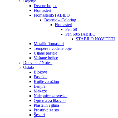
Bojenje
Drvene bojice
Flomasteri
Flomasteri|STABILO
Bojenje – Coloring
Flomasteri
Pen 68
Pen 68|STABILO
STABILO NOVITETI
Metalik flomasteri
Tempere i vodene boje
Uljane pastele
Voštane bojice
Dnevnici / Notesi
Ostalo
Blokovi
Fascikle
Kutije za užinu
Lenjiri
Makaze
Nalepnice za sveske
Oprema za likovno
Plastelin i glina
Prostirke za sto
Šestari