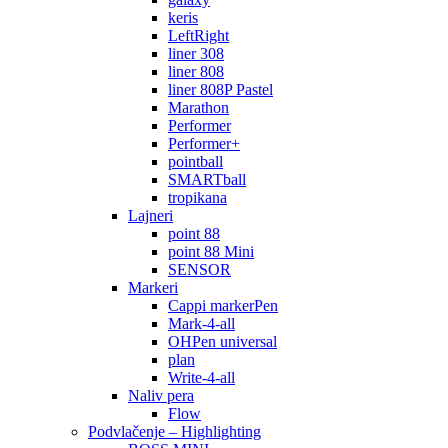
keris
LeftRight
liner 308
liner 808
liner 808P Pastel
Marathon
Performer
Performer+
pointball
SMARTball
tropikana
Lajneri
point 88
point 88 Mini
SENSOR
Markeri
Cappi markerPen
Mark-4-all
OHPen universal
plan
Write-4-all
Naliv pera
Flow
Podvlačenje – Highlighting