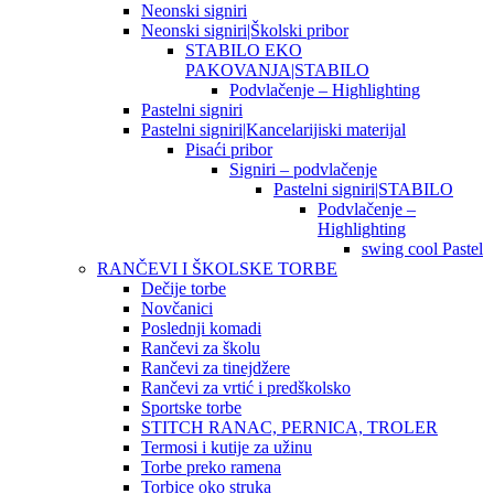
Neonski signiri
Neonski signiri|Školski pribor
STABILO EKO
PAKOVANJA|STABILO
Podvlačenje – Highlighting
Pastelni signiri
Pastelni signiri|Kancelarijiski materijal
Pisaći pribor
Signiri – podvlačenje
Pastelni signiri|STABILO
Podvlačenje –
Highlighting
swing cool Pastel
RANČEVI I ŠKOLSKE TORBE
Dečije torbe
Novčanici
Poslednji komadi
Rančevi za školu
Rančevi za tinejdžere
Rančevi za vrtić i predškolsko
Sportske torbe
STITCH RANAC, PERNICA, TROLER
Termosi i kutije za užinu
Torbe preko ramena
Torbice oko struka