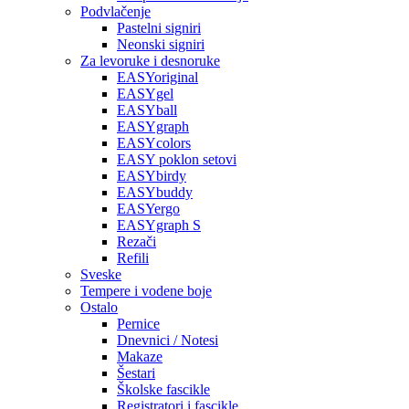
Podvlačenje
Pastelni signiri
Neonski signiri
Za levoruke i desnoruke
EASYoriginal
EASYgel
EASYball
EASYgraph
EASYcolors
EASY poklon setovi
EASYbirdy
EASYbuddy
EASYergo
EASYgraph S
Rezači
Refili
Sveske
Tempere i vodene boje
Ostalo
Pernice
Dnevnici / Notesi
Makaze
Šestari
Školske fascikle
Registratori i fascikle