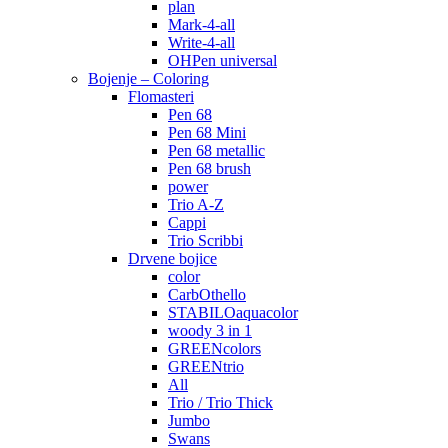
plan
Mark-4-all
Write-4-all
OHPen universal
Bojenje – Coloring
Flomasteri
Pen 68
Pen 68 Mini
Pen 68 metallic
Pen 68 brush
power
Trio A-Z
Cappi
Trio Scribbi
Drvene bojice
color
CarbOthello
STABILOaquacolor
woody 3 in 1
GREENcolors
GREENtrio
All
Trio / Trio Thick
Jumbo
Swans