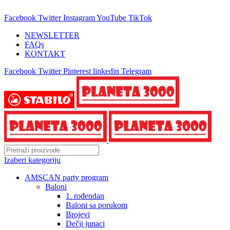
25 GODINA SA VAMA!
Facebook
Twitter
Instagram
YouTube
TikTok
NEWSLETTER
FAQs
KONTAKT
Facebook
Twitter
Pinterest
linkedin
Telegram
Izaberi kategoriju
AMSCAN party program
Baloni
1. rođendan
Baloni sa porukom
Brojevi
Dečji junaci