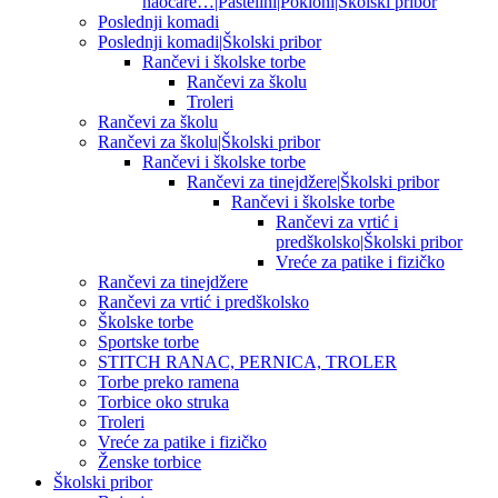
naočare…|Pastelini|Pokloni|Školski pribor
Poslednji komadi
Poslednji komadi|Školski pribor
Rančevi i školske torbe
Rančevi za školu
Troleri
Rančevi za školu
Rančevi za školu|Školski pribor
Rančevi i školske torbe
Rančevi za tinejdžere|Školski pribor
Rančevi i školske torbe
Rančevi za vrtić i
predškolsko|Školski pribor
Vreće za patike i fizičko
Rančevi za tinejdžere
Rančevi za vrtić i predškolsko
Školske torbe
Sportske torbe
STITCH RANAC, PERNICA, TROLER
Torbe preko ramena
Torbice oko struka
Troleri
Vreće za patike i fizičko
Ženske torbice
Školski pribor