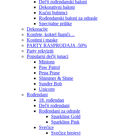
Dečji rođendanski baloni
Dekorativni baloni
Kućni ljubimci
Rođendanski baloni za odrasle
Specijalne prilike
Dekoracije
Konfete, koktel štapići…
Kostimi i maske
PARTY RASPRODAJA -50%
Party rekviziti
Popularni dečji junaci
Minions
Paw Patrol
Pepa Prase
Shimmer & Shine
Sunđer Bob
Unicorn
Rođendani
18. rođendan
Dečji rođendani
Rođendani za odrasle
Sparkling Gold
Sparkling Pink
Svećice
Svećice brojevi