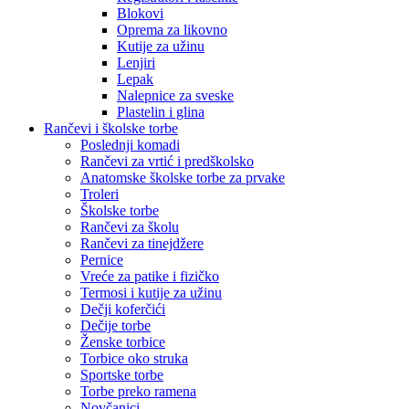
Blokovi
Oprema za likovno
Kutije za užinu
Lenjiri
Lepak
Nalepnice za sveske
Plastelin i glina
Rančevi i školske torbe
Poslednji komadi
Rančevi za vrtić i predškolsko
Anatomske školske torbe za prvake
Troleri
Školske torbe
Rančevi za školu
Rančevi za tinejdžere
Pernice
Vreće za patike i fizičko
Termosi i kutije za užinu
Dečji koferčići
Dečije torbe
Ženske torbice
Torbice oko struka
Sportske torbe
Torbe preko ramena
Novčanici