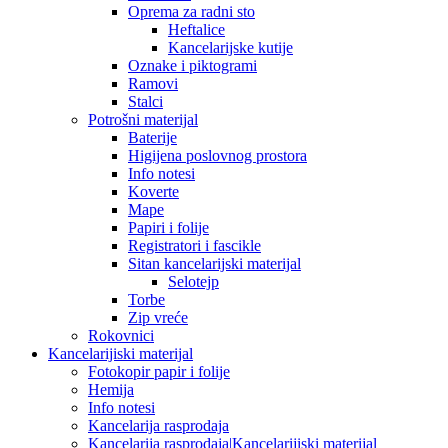
Oprema za radni sto
Heftalice
Kancelarijske kutije
Oznake i piktogrami
Ramovi
Stalci
Potrošni materijal
Baterije
Higijena poslovnog prostora
Info notesi
Koverte
Mape
Papiri i folije
Registratori i fascikle
Sitan kancelarijski materijal
Selotejp
Torbe
Zip vreće
Rokovnici
Kancelarijiski materijal
Fotokopir papir i folije
Hemija
Info notesi
Kancelarija rasprodaja
Kancelarija rasprodaja|Kancelarijiski materijal