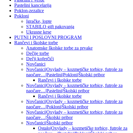
Pastelini kancelarija
Poklon-zezalice
Pokloni
Igračke, lopte
STABILO gift pakovanja
Ukrasne kese
PUTNI I POSLOVNI PROGRAM
Rančevi i školske torbe
Anatomske školske torbe za prvake
Dečije torbe
Dečji koferčići
Novčanici
Novčanici|Oxylady – kozmetičke torbice, futrole za
naočare…|Pastelini|Pokloni|Školski pribor
Rančevi i školske torbe
Novčanici|Oxylady – kozmetičke torbice, futrole za
naočare…|Pastelini|Školski pribor
Rančevi i školske torbe
Novčanici|Oxylady – kozmetičke torbice, futrole za
naočare…|Pokloni|Školski pribor
Novčanici|Oxylady – kozmetičke torbice, futrole za
naočare…|Školski pribor
Novčanici|Školski pribor
Ostalo|Oxylady – kozmetičke torbice, futrole za