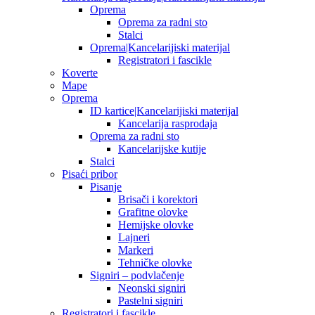
Oprema
Oprema za radni sto
Stalci
Oprema|Kancelarijiski materijal
Registratori i fascikle
Koverte
Mape
Oprema
ID kartice|Kancelarijiski materijal
Kancelarija rasprodaja
Oprema za radni sto
Kancelarijske kutije
Stalci
Pisaći pribor
Pisanje
Brisači i korektori
Grafitne olovke
Hemijske olovke
Lajneri
Markeri
Tehničke olovke
Signiri – podvlačenje
Neonski signiri
Pastelni signiri
Registratori i fascikle