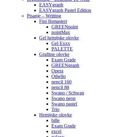
EASYgraph
EASYgraph Pastel Edition
Pisanje – Writting
Fini flomasteri
GREENpoint
pointMax
Gel hemijske olovke
Gel Exxx
PALETTE
Grafitne olovke
Exam Grade
GREENgraph
Opera
Othello
pencil 160
pencil 88
Swano / Schwan
Swano neon
Swano pastel
Trio
Hemijske olovke
bille
Exam Grade
excel
galaxy