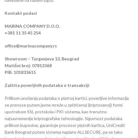
navedene na našem sajtu.
Kontakt podaci
MARINA COMPANY D.O.O.
+381 11 35 45 254
office@marinacompany.rs
Showroom – Turgenjeva 13, Beograd
Matični broj: 07813368
PIB: 101833615
Zaštita poverljivih podataka o transakciji
Prilikom unošenja podataka o platnoj kartici, poverljive informacija
se prenose putem javne mreže u zaštićenoj (kriptovanoj) formi
upotrebom SSL protokola i PKI sistema, kao trenutno
najsavremenije kriptografske tehnologije. Sigurnost podataka
prilikom kupovine, garantuje procesor platnih kartica, UniCredit
Bank Beograd putem sistema naplate ALLSECURE, pa se tako