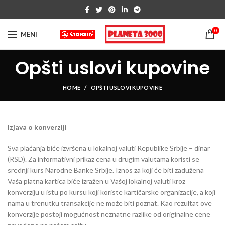
0
MENI
Opšti uslovi kupovine
HOME
OPŠTI USLOVI KUPOVINE
Izjava o konverziji
Sva plaćanja biće izvršena u lokalnoj valuti Republike Srbije – dinar
(RSD). Za informativni prikaz cena u drugim valutama koristi se
srednji kurs Narodne Banke Srbije. Iznos za koji će biti zadužena
Vaša platna kartica biće izražen u Vašoj lokalnoj valuti kroz
konverziju u istu po kursu koji koriste kartičarske organizacije, a koji
nama u trenutku transakcije ne može biti poznat. Kao rezultat ove
konverzije postoji mogućnost neznatne razlike od originalne cene