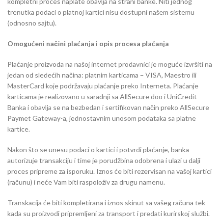
kompletni proces naplate obavlja na strani banke. Niti jednog
trenutka podaci o platnoj kartici nisu dostupni našem sistemu
(odnosno sajtu).
Omogućeni načini plaćanja i opis procesa plaćanja
Plaćanje proizvoda na našoj internet prodavnici je moguće izvršiti na
jedan od sledećih načina: platnim karticama – VISA, Maestro ili
MasterCard koje podržavaju plaćanje preko Interneta. Plaćanje
karticama je realizovano u saradnji sa AllSecure doo i UniCredit
Banka i obavlja se na bezbedan i sertifikovan način preko AllSecure
Paymet Gateway-a, jednostavnim unosom podataka sa platne
kartice.
Nakon što se unesu podaci o kartici i potvrdi plaćanje, banka
autorizuje transakciju i time je porudžbina odobrena i ulazi u dalji
proces pripreme za isporuku. Iznos će biti rezervisan na vašoj kartici
(računu) i neće Vam biti raspoloživ za drugu namenu.
Transkacija će biti kompletirana i iznos skinut sa vašeg računa tek
kada su proizvodi pripremljeni za transport i predati kurirskoj službi.