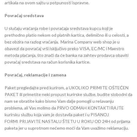
artikala na ovom sajtu u potpunosti ispravne.
Povraćaj sredstava
U slučaju vraćanja robe i povraćaja sredstava kupcu koji je
prethodno platio nekom od platnih kartica, delimično ili u celosti, a
bez obzira na razlog vraćanja, Marina Company web shop je u
obavezi da povraćaj vrši isključivo preko VISA, EC/MC i Maestro
metoda plaćanja, što znači da će banka na zahtev prodavca obaviti
povraćaj sredstava na račun korisnika kartice.
Povraćaj, reklamacije i zamena
Paket pregledajte pred kurirom, a UKOLIKO PRIMITE OŠTEĆEN
PAKET ili primetite neki propust kurirske službe, budite slobodni da
nam se obratite kako bismo Vam dalje pomogli u rešavanju
problema, ali Vas molimo da PRVO ODMAH KONTAKTIRAJTE
kurirsku službu koja vam je dostavila paket i u PISANOJ
FORMI PRIJAVITE NASTALU ŠTETU U ROKU OD 24H od prijama
paketa jer u suprotnom nećemo moći da Vam uvažimo reklamaciju.