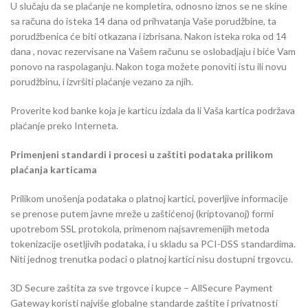
U slučaju da se plaćanje ne kompletira, odnosno iznos se ne skine
sa računa do isteka 14 dana od prihvatanja Vaše porudžbine, ta
porudžbenica će biti otkazana i izbrisana. Nakon isteka roka od 14
dana , novac rezervisane na Vašem računu se oslobadjaju i biće Vam
ponovo na raspolaganju. Nakon toga možete ponoviti istu ili novu
porudžbinu, i izvršiti plaćanje vezano za njih.
Proverite kod banke koja je karticu izdala da li Vaša kartica podržava
plaćanje preko Interneta.
Primenjeni standardi i procesi u zaštiti podataka prilikom
plaćanja karticama
Prilikom unošenja podataka o platnoj kartici, poverljive informacije
se prenose putem javne mreže u zaštićenoj (kriptovanoj) formi
upotrebom SSL protokola, primenom najsavremenijih metoda
tokenizacije osetljivih podataka, i u skladu sa PCI-DSS standardima.
Niti jednog trenutka podaci o platnoj kartici nisu dostupni trgovcu.
3D Secure zaštita za sve trgovce i kupce – AllSecure Payment
Gateway koristi najviše globalne standarde zaštite i privatnosti