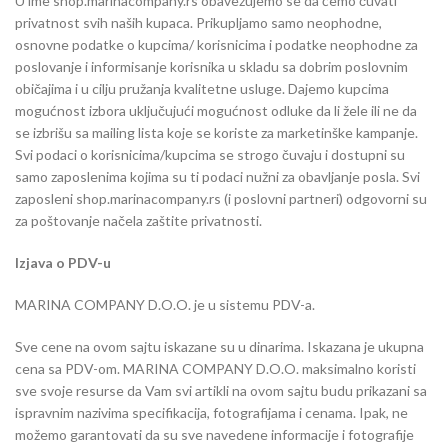
U ime shop.marinacompany.rs obavezujemo se da ćemo čuvati
privatnost svih naših kupaca. Prikupljamo samo neophodne,
osnovne podatke o kupcima/ korisnicima i podatke neophodne za
poslovanje i informisanje korisnika u skladu sa dobrim poslovnim
običajima i u cilju pružanja kvalitetne usluge. Dajemo kupcima
mogućnost izbora uključujući mogućnost odluke da li žele ili ne da
se izbrišu sa mailing lista koje se koriste za marketinške kampanje.
Svi podaci o korisnicima/kupcima se strogo čuvaju i dostupni su
samo zaposlenima kojima su ti podaci nužni za obavljanje posla. Svi
zaposleni shop.marinacompany.rs (i poslovni partneri) odgovorni su
za poštovanje načela zaštite privatnosti.
Izjava o PDV-u
MARINA COMPANY D.O.O. je u sistemu PDV-a.
Sve cene na ovom sajtu iskazane su u dinarima. Iskazana je ukupna
cena sa PDV-om. MARINA COMPANY D.O.O. maksimalno koristi
sve svoje resurse da Vam svi artikli na ovom sajtu budu prikazani sa
ispravnim nazivima specifikacija, fotografijama i cenama. Ipak, ne
možemo garantovati da su sve navedene informacije i fotografije