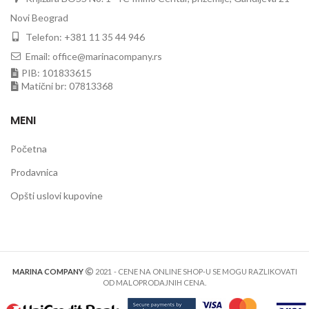
Novi Beograd
Telefon: +381 11 35 44 946
Email: office@marinacompany.rs
PIB: 101833615
Matični br: 07813368
MENI
Početna
Prodavnica
Opšti uslovi kupovine
MARINA COMPANY
2021
- CENE NA ONLINE SHOP-U SE MOGU RAZLIKOVATI
OD MALOPRODAJNIH CENA.