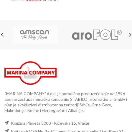
“MARINA COMPANY” d.o.o. je porodično preduzeće koje od 1996
godine zastupa nemačku kompaniju STABILO International GmbH i
njen je ekskluzivni distributer na teritoriji Srbije, Crne Gore,
Makedonije, Bosne i Hercegovine i Albanije..
Knjižara Planeta 3000 - Kičevska 15, Vračar
Knjižara BOSS No. 1- TC Immo Centar, prizemlje, Gandijeva 21