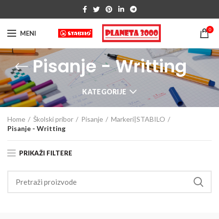
0
MENI
Pisanje - Writting
KATEGORIJE
Home
Školski pribor
Pisanje
Markeri|STABILO
Pisanje - Writting
PRIKAŽI FILTERE