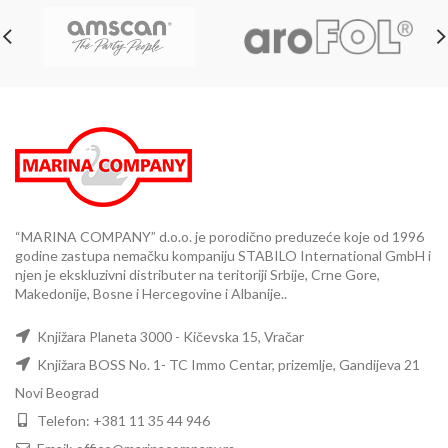
“MARINA COMPANY” d.o.o. je porodično preduzeće koje od 1996
godine zastupa nemačku kompaniju STABILO International GmbH i
njen je ekskluzivni distributer na teritoriji Srbije, Crne Gore,
Makedonije, Bosne i Hercegovine i Albanije..
Knjižara Planeta 3000 - Kičevska 15, Vračar
Knjižara BOSS No. 1- TC Immo Centar, prizemlje, Gandijeva 21
Novi Beograd
Telefon: +381 11 35 44 946